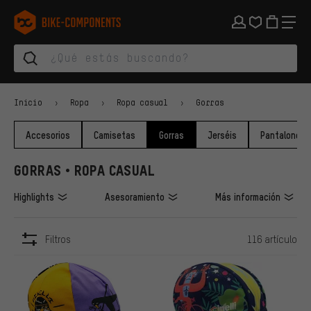
Saltar a la navegación principal
Saltar a la navegación de categorías
Saltar al contenido
Saltar a marcas y al boletín
Saltar al pie de página
bike-components.de Página de inicio
Inicio
Ropa
Ropa casual
Gorras
Accesorios
Camisetas
Gorras
Jerséis
Pantalones
GORRAS • ROPA CASUAL
Highlights
Asesoramiento
Más información
Filtros
116 artículo
ARTÍCULOS