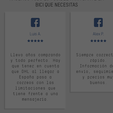
BICI QUE NECESITAS
facebook
Luis A.
Alex P.
Valoración media: 5 de 5
Valoración media: 
Llevo años comprando
Siempre correc
y todo perfecto. Hay
rápido.
que tener en cuenta
Información d
que DHL al llegar a
envío, seguimi
España pasa a
y precios mu
correos con las
buenos.
limitaciones que
tiene frente a una
mensajería.