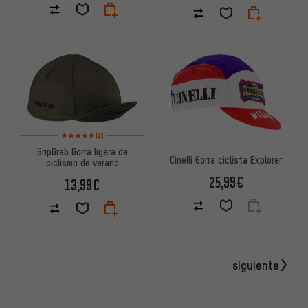
Valoración media: 5 de 5 basada en 2 reseñas
(2)
GripGrab Gorra ligera de
Cinelli Gorra ciclista Explorer
ciclismo de verano
25,99€
13,99€
siguiente