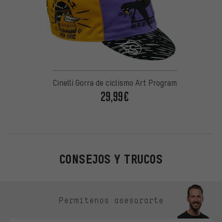
Cinelli Gorra de ciclismo Art Program
29,99€
CONSEJOS Y TRUCOS
Omitir opciones de contacto
Permítenos asesorarte