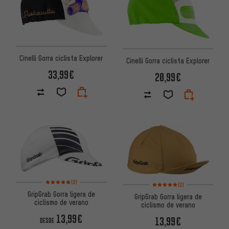
Cinelli Gorra ciclista Explorer
Cinelli Gorra ciclista Explorer
33,99€
20,99€
Valoración media: 5 de 5 basada en 2 reseñas
(2)
Valoración media: 5 de 5 basa
(2)
GripGrab Gorra ligera de
GripGrab Gorra ligera de
ciclismo de verano
ciclismo de verano
13,99€
13,99€
DESDE