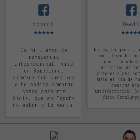
Inphoto C.
David V.
Valoración media: 5 de 5
Valoración m
Es mi tienda de
No soy un gran cli
web. Pero he de
referencia
tiene productos 
Internacional, vivo
difíciles de en
en Barcelona,
precios súper co
siempre han cumplido
Hasta el día de ho
y he podido comprar
compras han
cosas para mis
satisfactorios. G
Visca Cataluny
bicis, que en España
no están a la venta.