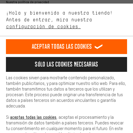
Nuestra política de privacidad
Estamos interesados en lo que buscas y necesitas en nuestra
Idioma"
¡Hola y bienvenido a nuestra tienda!
tienda. Con las cookies de rendimiento, puedes influir en la mejora
de nuestro sitio web y nuestra oferta de la tienda con tu
Antes de entrar, mira nuestra
ES
EN
DE
FR
comportamiento de compra.
español
english
Deutsch
français
configuración de cookies.
Más confort
Haga que su experiencia de compra sea más cómoda. Con las
RESCINDIR EL CONTRATO
Comunidad de Aquisgrán
Programa de afiliados
Aceptar todas las cookies
cookies de comodidad, creamos enlaces a plataformas de redes
sociales. Esto nos permite proporcionarle más contenido e
Aviso Legal
Protección de datos
Condiciones Generales
información útiles. Además, tiene la opción de utilizar servicios
Sólo las cookies necesarias
adicionales que le ayudarán a encontrar los productos adecuados.
Plataforma de reportes
Reciclaje de baterias
Por ejemplo, ofrecemos una función de chat para responder a las
preguntas de forma rápida y sencilla.
Las cookies sirven para mostrarte contenido personalizado,
Configuración de las cookies
Ajusta el contraste
también publicitarios, y para optimizar nuestro sitio web. Para ello,
Básica
también transmitimos tus datos a terceros que los utilizan y
Todos los precios indicados son en euros e sin MwSt, más
Las cookies básicas aseguran que puedas usar nuestro sitio web.
procesan. Este proceso puede originar una transferencia de tus
gastos de envío
Estados Unidos
a
.
datos a países terceros sin acuerdos vinculantes o garantía
adecuada.
aceptas todas las cookies
Si
, aceptas el procesamiento y la
transmisión de datos también a países terceros. Puedes revocar
tu consentimiento en cualquier momento para el futuro. En este