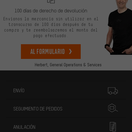
100 días de derecho de devolución
Envíanos la mercancía sin utilizar en el
transcurso de 100 días después de tu
compra y te reembolsaremos el monto del
pago efectuado.
Al formulario
Herbert,
General Operations & Services
Más información
ENVÍO
SEGUIMIENTO DE PEDIDOS
ANULACIÓN