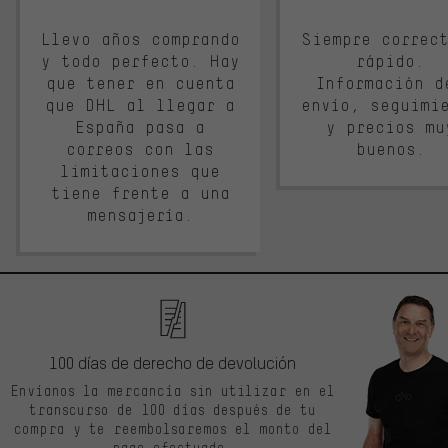
Llevo años comprando
Siempre correc
y todo perfecto. Hay
rápido.
que tener en cuenta
Información d
que DHL al llegar a
envío, seguimi
España pasa a
y precios mu
correos con las
buenos.
limitaciones que
tiene frente a una
mensajería.
100 días de derecho de devolución
Envíanos la mercancía sin utilizar en el
transcurso de 100 días después de tu
compra y te reembolsaremos el monto del
pago efectuado.