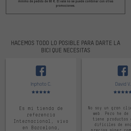
mínimo de pedido de 60 €. El vale no se puede combinar con otras
promociones.
HACEMOS TODO LO POSIBLE PARA DARTE LA
BICI QUE NECESITAS
facebook
Inphoto C.
David V.
Valoración media: 5 de 5
Valoración m
Es mi tienda de
No soy un gran cli
web. Pero he de
referencia
tiene productos 
Internacional, vivo
difíciles de en
en Barcelona,
precios súper co