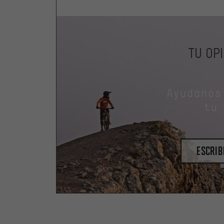
TU OP
Ayudanos
tu
escrib