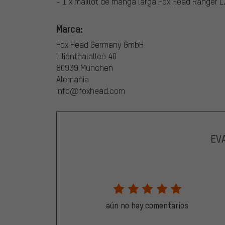
- 1 x maillot de manga larga Fox Head Ranger L
Marca:
Fox Head Germany GmbH
Lilienthalallee 40
80939 München
Alemania
info@foxhead.com
EV
aún no hay comentarios