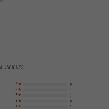
/S
ALUACIONES
5
0
4
0
3
0
2
0
1
0