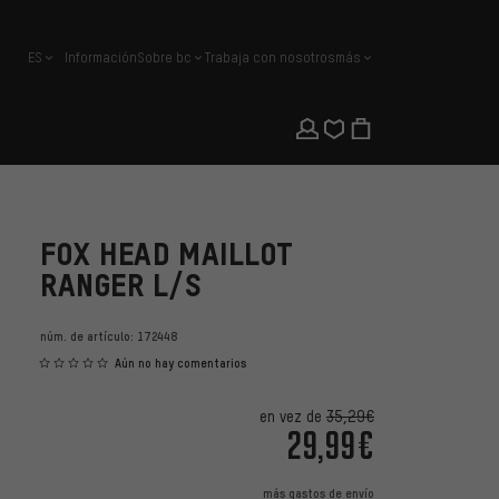
ES
Información
Sobre bc
Trabaja con nosotros
más
español
FOX HEAD MAILLOT
RANGER L/S
núm. de artículo:
172448
Aún no hay comentarios
en vez de
35,29€
29,99€
más
gastos de envío