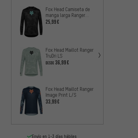
Fox Head Camiseta de
Fox H
manga larga Ranger
Flexai
Trudri
manga
25,99€
39,99
Fox H
Fox Head Maillot Ranger
manga
TruDri LS
Range
26,99
36,99€
DESDE
Fox He
Fox Head Maillot Ranger
Diffus
Image Print L/S
4
DESDE
33,99€
Envío en 1-3 días hábiles