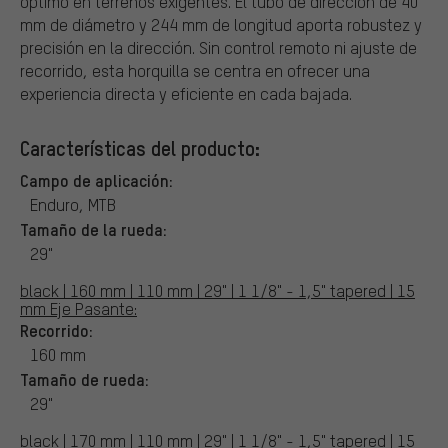
óptimo en terrenos exigentes. El tubo de dirección de 40
mm de diámetro y 244 mm de longitud aporta robustez y
precisión en la dirección. Sin control remoto ni ajuste de
recorrido, esta horquilla se centra en ofrecer una
experiencia directa y eficiente en cada bajada.
Características del producto:
Campo de aplicación:
Enduro, MTB
Tamaño de la rueda:
29"
black | 160 mm | 110 mm | 29" | 1 1/8" - 1,5" tapered | 15
mm Eje Pasante:
Recorrido:
160 mm
Tamaño de rueda:
29"
black | 170 mm | 110 mm | 29" | 1 1/8" - 1,5" tapered | 15