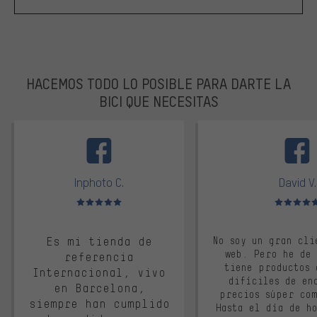
HACEMOS TODO LO POSIBLE PARA DARTE LA
BICI QUE NECESITAS
facebook
Inphoto C.
David V.
Valoración media: 5 de 5
Valoración m
Es mi tienda de
No soy un gran cli
web. Pero he de
referencia
tiene productos 
Internacional, vivo
difíciles de en
en Barcelona,
precios súper co
siempre han cumplido
Hasta el día de ho