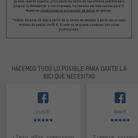
ya eres cliente nuestro, utilizamos los datos de tus últimos pedidos para
adaptar la Newsletter a tus intereses, haciéndola así más valiosa para ti.
Nuestras
condiciones de protección de datos
se aplican.
*Válido durante 30 días a partir de la fecha de emisión a partir de un valor
mínimo de pedido de 60 €. El vale no se puede combinar con otras
promociones.
HACEMOS TODO LO POSIBLE PARA DARTE LA
BICI QUE NECESITAS
facebook
Luis A.
Alex P.
Valoración media: 5 de 5
Valoración media: 
Llevo años comprando
Siempre correc