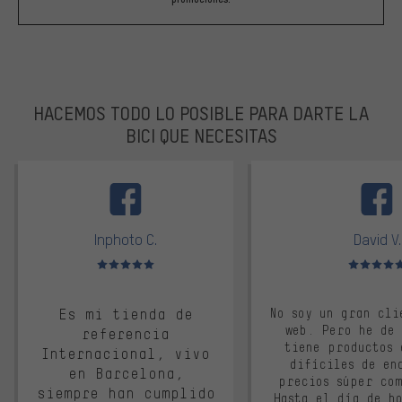
HACEMOS TODO LO POSIBLE PARA DARTE LA
BICI QUE NECESITAS
facebook
Inphoto C.
David V.
Valoración media: 5 de 5
Valoración m
Es mi tienda de
No soy un gran cli
web. Pero he de
referencia
tiene productos 
Internacional, vivo
difíciles de en
en Barcelona,
precios súper co
siempre han cumplido
Hasta el día de ho