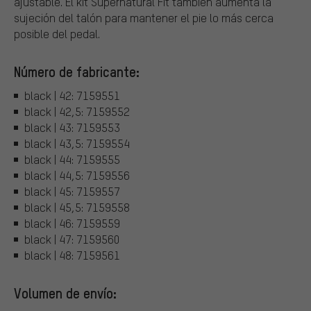
ajustable. El kit Supernatural Fit también aumenta la
sujeción del talón para mantener el pie lo más cerca
posible del pedal.
Número de fabricante:
black | 42: 7159551
black | 42,5: 7159552
black | 43: 7159553
black | 43,5: 7159554
black | 44: 7159555
black | 44,5: 7159556
black | 45: 7159557
black | 45,5: 7159558
black | 46: 7159559
black | 47: 7159560
black | 48: 7159561
Volumen de envío: