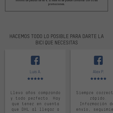
mínimo de pedido de 60 €. El vale no se puede combinar con otras
promociones.
HACEMOS TODO LO POSIBLE PARA DARTE LA
BICI QUE NECESITAS
facebook
Luis A.
Alex P.
Valoración media: 5 de 5
Valoración media: 
Llevo años comprando
Siempre correc
y todo perfecto. Hay
rápido.
que tener en cuenta
Información d
que DHL al llegar a
envío, seguimi