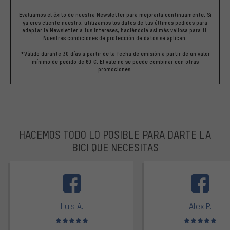
Evaluamos el éxito de nuestra Newsletter para mejorarla continuamente. Si
ya eres cliente nuestro, utilizamos los datos de tus últimos pedidos para
adaptar la Newsletter a tus intereses, haciéndola así más valiosa para ti.
Nuestras
condiciones de protección de datos
se aplican.
*Válido durante 30 días a partir de la fecha de emisión a partir de un valor
mínimo de pedido de 60 €. El vale no se puede combinar con otras
promociones.
HACEMOS TODO LO POSIBLE PARA DARTE LA
BICI QUE NECESITAS
facebook
Luis A.
Alex P.
Valoración media: 5 de 5
Valoración media: 