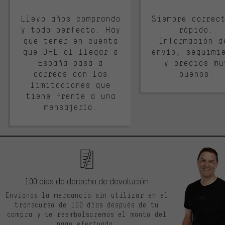
Llevo años comprando
Siempre correc
y todo perfecto. Hay
rápido.
que tener en cuenta
Información d
que DHL al llegar a
envío, seguimi
España pasa a
y precios mu
correos con las
buenos.
limitaciones que
tiene frente a una
mensajería.
100 días de derecho de devolución
Envíanos la mercancía sin utilizar en el
transcurso de 100 días después de tu
compra y te reembolsaremos el monto del
pago efectuado.