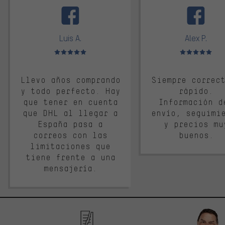
Luis A.
Alex P.
Valoración media: 5 de 5
Valoración media: 
Llevo años comprando
Siempre correc
y todo perfecto. Hay
rápido.
que tener en cuenta
Información d
que DHL al llegar a
envío, seguimi
España pasa a
y precios mu
correos con las
buenos.
limitaciones que
tiene frente a una
mensajería.