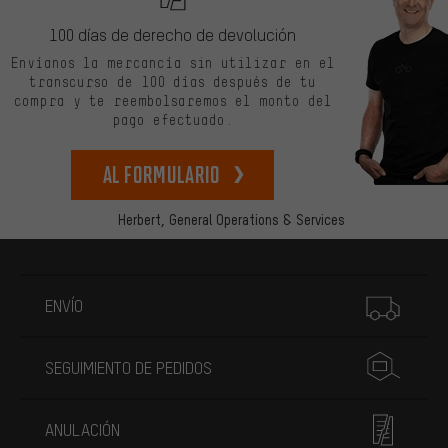
100 días de derecho de devolución
Envíanos la mercancía sin utilizar en el
transcurso de 100 días después de tu
compra y te reembolsaremos el monto del
pago efectuado.
Al formulario
Herbert,
General Operations & Services
Más información
ENVÍO
SEGUIMIENTO DE PEDIDOS
ANULACIÓN