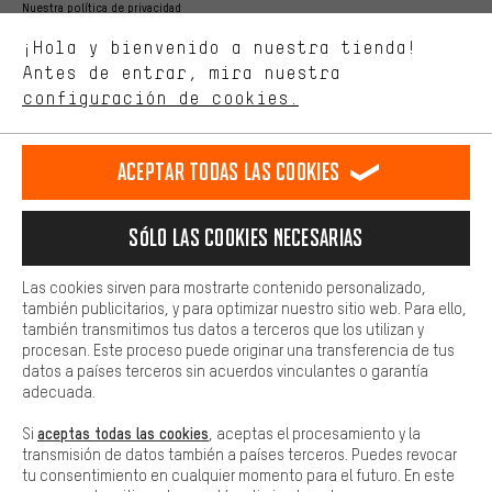
Nuestra política de privacidad
Estamos interesados en lo que buscas y necesitas en nuestra
Idioma"
¡Hola y bienvenido a nuestra tienda!
tienda. Con las cookies de rendimiento, puedes influir en la mejora
de nuestro sitio web y nuestra oferta de la tienda con tu
Antes de entrar, mira nuestra
ES
EN
DE
FR
comportamiento de compra.
español
english
Deutsch
français
configuración de cookies.
Más confort
Haga que su experiencia de compra sea más cómoda. Con las
RESCINDIR EL CONTRATO
Comunidad de Aquisgrán
Programa de afiliados
Aceptar todas las cookies
cookies de comodidad, creamos enlaces a plataformas de redes
sociales. Esto nos permite proporcionarle más contenido e
Aviso Legal
Protección de datos
Condiciones Generales
información útiles. Además, tiene la opción de utilizar servicios
Sólo las cookies necesarias
adicionales que le ayudarán a encontrar los productos adecuados.
Plataforma de reportes
Reciclaje de baterias
Por ejemplo, ofrecemos una función de chat para responder a las
preguntas de forma rápida y sencilla.
Configuración de las cookies
Ajusta el contraste
Las cookies sirven para mostrarte contenido personalizado,
también publicitarios, y para optimizar nuestro sitio web. Para ello,
Básica
Todos los precios indicados son en euros e sin MwSt, más
también transmitimos tus datos a terceros que los utilizan y
Las cookies básicas aseguran que puedas usar nuestro sitio web.
procesan. Este proceso puede originar una transferencia de tus
gastos de envío
Estados Unidos
a
.
datos a países terceros sin acuerdos vinculantes o garantía
adecuada.
aceptas todas las cookies
Si
, aceptas el procesamiento y la
transmisión de datos también a países terceros. Puedes revocar
tu consentimiento en cualquier momento para el futuro. En este