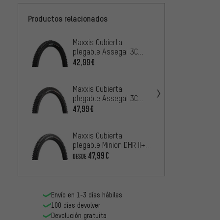
Productos relacionados
Maxxis Cubierta
Maxxis
plegable Assegai 3C
plegab
MaxxTerra EXO WT TR
MaxxGr
42,99€
48,99
29"
Maxxis Cubierta
Maxxis
plegable Assegai 3C
plegab
MaxxGrip EXO+ WT TR
3C Ma
47,99€
44,99
29"
29"
Maxxis Cubierta
Maxxis
plegable Minion DHR II+
plegab
3C MaxxTerra EXO+ WT
MaxxT
47,99€
3
DESDE
DESDE
TR 29+
29"
Envío en 1-3 días hábiles
100 días devolver
Devolución gratuita