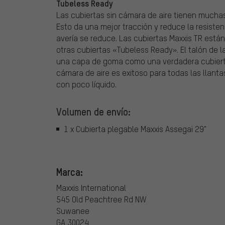
Tubeless Ready
Las cubiertas sin cámara de aire tienen mucha
Esto da una mejor tracción y reduce la resisten
avería se reduce. Las cubiertas Maxxis TR está
otras cubiertas «Tubeless Ready». El talón de 
una capa de goma como una verdadera cubierta 
cámara de aire es exitoso para todas las llant
con poco líquido.
Volumen de envío:
1 x Cubierta plegable Maxxis Assegai 29"
Marca:
Maxxis International
545 Old Peachtree Rd NW
Suwanee
GA 30024