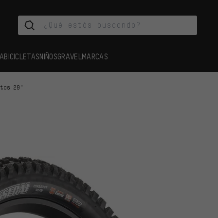
A
BICICLETAS
NIÑOS
GRAVEL
MARCAS
rtas 29"