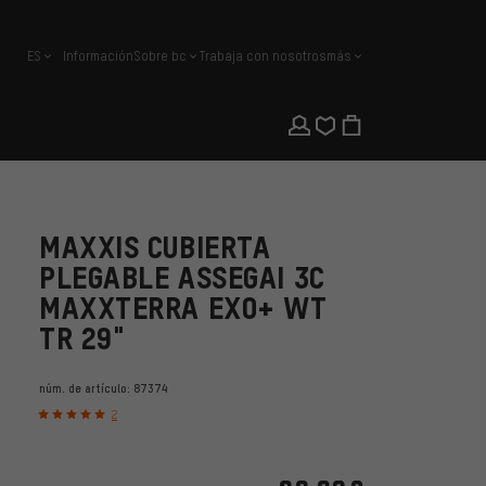
ES
Información
Sobre bc
Trabaja con nosotros
más
español
MAXXIS CUBIERTA
PLEGABLE ASSEGAI 3C
MAXXTERRA EXO+ WT
TR 29"
núm. de artículo:
87374
2