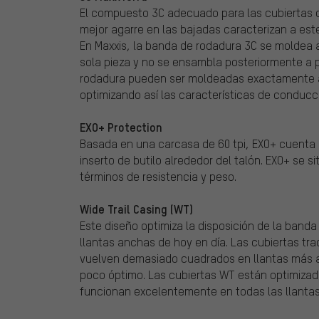
El compuesto 3C adecuado para las cubiertas de
mejor agarre en las bajadas caracterizan a est
En Maxxis, la banda de rodadura 3C se moldea 
sola pieza y no se ensambla posteriormente a p
rodadura pueden ser moldeadas exactamente a 
optimizando así las características de conducc
EXO+ Protection
Basada en una carcasa de 60 tpi, EXO+ cuenta
inserto de butilo alrededor del talón. EXO+ se 
términos de resistencia y peso.
Wide Trail Casing (WT)
Este diseño optimiza la disposición de la band
llantas anchas de hoy en día. Las cubiertas tr
vuelven demasiado cuadrados en llantas más a
poco óptimo. Las cubiertas WT están optimizad
funcionan excelentemente en todas las llantas