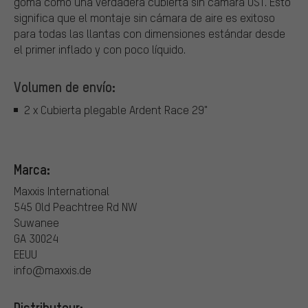
goma como una verdadera cubierta sin cámara UST. Esto
significa que el montaje sin cámara de aire es exitoso
para todas las llantas con dimensiones estándar desde
el primer inflado y con poco líquido.
Volumen de envío:
2 x Cubierta plegable Ardent Race 29"
Marca:
Maxxis International
545 Old Peachtree Rd NW
Suwanee
GA 30024
EEUU
info@maxxis.de
Distributeur: