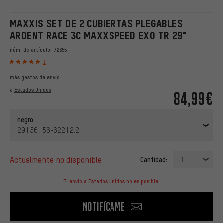
MAXXIS SET DE 2 CUBIERTAS PLEGABLES
ARDENT RACE 3C MAXXSPEED EXO TR 29"
núm. de artículo:
72655
1
más
gastos de envío
a
Estados Unidos
84,99€
negro
29 | 56 | 56-622 | 2.2
actualmente no disponible
Cantidad:
1
El envío a Estados Unidos no es posible.
Notifícame