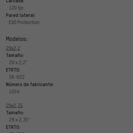
Carcasa:
120 tpi
Pared lateral:
EXO Protection
Modelos:
29x2,2
Tamaño:
29 x 2,2"
ETRTO:
56-622
Número de fabricante:
1054
29x2,35
Tamaño:
29 x 2,35"
ETRTO: