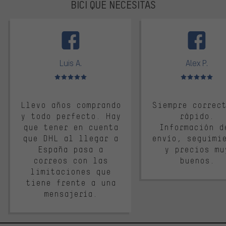
BICI QUE NECESITAS
facebook
Luis A.
Alex P.
Valoración media: 5 de 5
Valoración media: 
Llevo años comprando
Siempre correc
y todo perfecto. Hay
rápido.
que tener en cuenta
Información d
que DHL al llegar a
envío, seguimi
España pasa a
y precios mu
correos con las
buenos.
limitaciones que
tiene frente a una
mensajería.