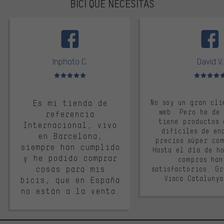
BICI QUE NECESITAS
facebook
Inphoto C.
David V.
Valoración media: 5 de 5
Valoración m
Es mi tienda de
No soy un gran cli
web. Pero he de
referencia
tiene productos 
Internacional, vivo
difíciles de en
en Barcelona,
precios súper co
siempre han cumplido
Hasta el día de ho
y he podido comprar
compras han
cosas para mis
satisfactorios. G
Visca Cataluny
bicis, que en España
no están a la venta.