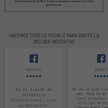
mínimo de pedido de 60 €. El vale no se puede combinar con otras
promociones.
HACEMOS TODO LO POSIBLE PARA DARTE LA
BICI QUE NECESITAS
facebook
Inphoto C.
David V.
Valoración media: 5 de 5
Valoración m
Es mi tienda de
No soy un gran cli
web. Pero he de
referencia
tiene productos 
Internacional, vivo
difíciles de en
en Barcelona,
precios súper co