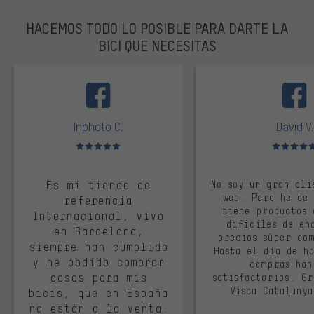
HACEMOS TODO LO POSIBLE PARA DARTE LA
BICI QUE NECESITAS
facebook
Inphoto C.
David V.
Valoración media: 5 de 5
Valoración m
Es mi tienda de
No soy un gran cli
web. Pero he de
referencia
tiene productos 
Internacional, vivo
difíciles de en
en Barcelona,
precios súper co
siempre han cumplido
Hasta el día de ho
y he podido comprar
compras han
cosas para mis
satisfactorios. G
Visca Cataluny
bicis, que en España
no están a la venta.