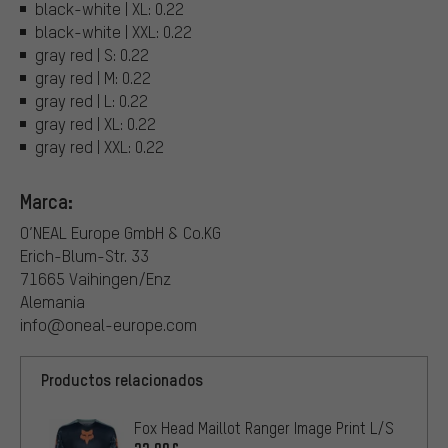
black-white | XL: 0.22
black-white | XXL: 0.22
gray red | S: 0.22
gray red | M: 0.22
gray red | L: 0.22
gray red | XL: 0.22
gray red | XXL: 0.22
Marca:
O’NEAL Europe GmbH & Co.KG
Erich-Blum-Str. 33
71665 Vaihingen/Enz
Alemania
info@oneal-europe.com
Productos relacionados
Fox Head Maillot Ranger Image Print L/S