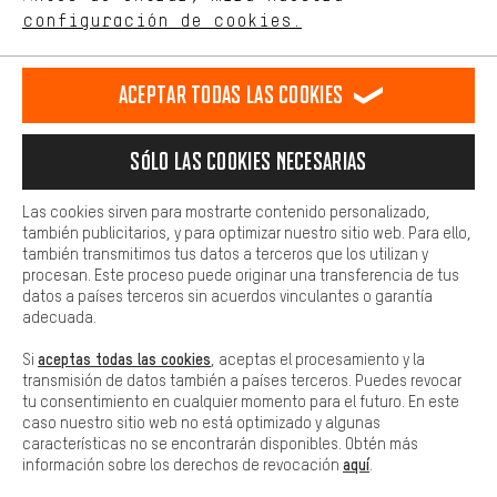
comportamiento de compra.
configuración de cookies.
Llamada Programada
Más confort
Formulario de contacto
Haga que su experiencia de compra sea más cómoda. Con las
Aceptar todas las cookies
cookies de comodidad, creamos enlaces a plataformas de redes
sociales. Esto nos permite proporcionarle más contenido e
Nuestra política de privacidad
información útiles. Además, tiene la opción de utilizar servicios
Idioma"
Sólo las cookies necesarias
adicionales que le ayudarán a encontrar los productos adecuados.
Por ejemplo, ofrecemos una función de chat para responder a las
ES
EN
DE
FR
preguntas de forma rápida y sencilla.
español
english
Deutsch
français
Las cookies sirven para mostrarte contenido personalizado,
también publicitarios, y para optimizar nuestro sitio web. Para ello,
Básica
también transmitimos tus datos a terceros que los utilizan y
Las cookies básicas aseguran que puedas usar nuestro sitio web.
procesan. Este proceso puede originar una transferencia de tus
RESCINDIR EL CONTRATO
Comunidad de Aquisgrán
Programa de afiliados
datos a países terceros sin acuerdos vinculantes o garantía
adecuada.
Aviso Legal
Protección de datos
Condiciones Generales
aceptas todas las cookies
Si
, aceptas el procesamiento y la
Plataforma de reportes
Reciclaje de baterias
transmisión de datos también a países terceros. Puedes revocar
tu consentimiento en cualquier momento para el futuro. En este
Configuración de las cookies
Ajusta el contraste
caso nuestro sitio web no está optimizado y algunas
características no se encontrarán disponibles. Obtén más
Todos los precios indicados son en euros e sin MwSt, más
aquí
información sobre los derechos de revocación
.
gastos de envío
Estados Unidos
a
.