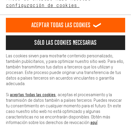
comportamiento de compra.
configuración de cookies.
Llamada Programada
Más confort
Formulario de contacto
Haga que su experiencia de compra sea más cómoda. Con las
Aceptar todas las cookies
cookies de comodidad, creamos enlaces a plataformas de redes
sociales. Esto nos permite proporcionarle más contenido e
Nuestra política de privacidad
información útiles. Además, tiene la opción de utilizar servicios
Idioma"
Sólo las cookies necesarias
adicionales que le ayudarán a encontrar los productos adecuados.
Por ejemplo, ofrecemos una función de chat para responder a las
ES
EN
DE
FR
preguntas de forma rápida y sencilla.
español
english
Deutsch
français
Las cookies sirven para mostrarte contenido personalizado,
también publicitarios, y para optimizar nuestro sitio web. Para ello,
Básica
también transmitimos tus datos a terceros que los utilizan y
Las cookies básicas aseguran que puedas usar nuestro sitio web.
procesan. Este proceso puede originar una transferencia de tus
RESCINDIR EL CONTRATO
Comunidad de Aquisgrán
Programa de afiliados
datos a países terceros sin acuerdos vinculantes o garantía
adecuada.
Aviso Legal
Protección de datos
Condiciones Generales
aceptas todas las cookies
Si
, aceptas el procesamiento y la
Plataforma de reportes
Reciclaje de baterias
transmisión de datos también a países terceros. Puedes revocar
tu consentimiento en cualquier momento para el futuro. En este
Configuración de las cookies
Ajusta el contraste
caso nuestro sitio web no está optimizado y algunas
características no se encontrarán disponibles. Obtén más
Todos los precios indicados son en euros e sin MwSt, más
aquí
información sobre los derechos de revocación
.
gastos de envío
Estados Unidos
a
.