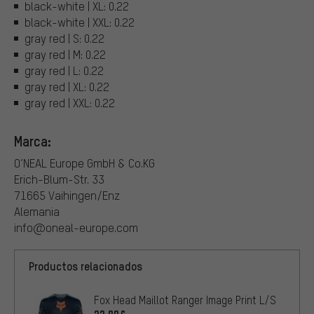
black-white | XL: 0.22
black-white | XXL: 0.22
gray red | S: 0.22
gray red | M: 0.22
gray red | L: 0.22
gray red | XL: 0.22
gray red | XXL: 0.22
Marca:
O’NEAL Europe GmbH & Co.KG
Erich-Blum-Str. 33
71665 Vaihingen/Enz
Alemania
info@oneal-europe.com
Productos relacionados
Fox Head Maillot Ranger Image Print L/S