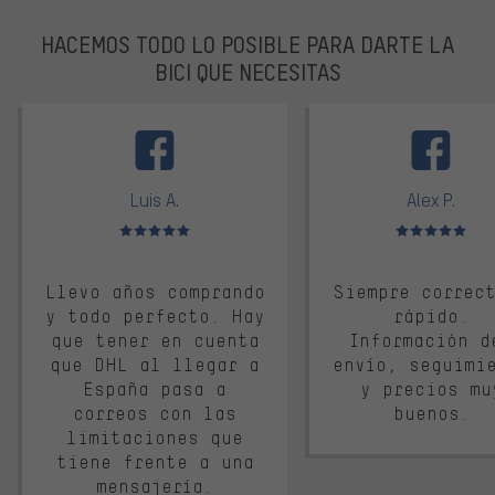
HACEMOS TODO LO POSIBLE PARA DARTE LA
BICI QUE NECESITAS
facebook
Luis A.
Alex P.
Valoración media: 5 de 5
Valoración media: 
Llevo años comprando
Siempre correc
y todo perfecto. Hay
rápido.
que tener en cuenta
Información d
que DHL al llegar a
envío, seguimi
España pasa a
y precios mu
correos con las
buenos.
limitaciones que
tiene frente a una
mensajería.