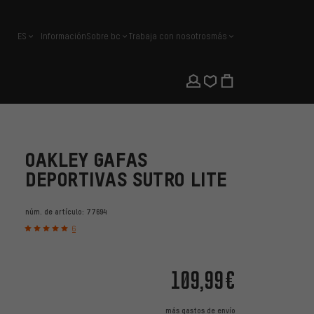
ES
Información
Sobre bc
Trabaja con nosotros
más
español
OAKLEY GAFAS
DEPORTIVAS SUTRO LITE
núm. de artículo:
77694
6
109,99€
más
gastos de envío