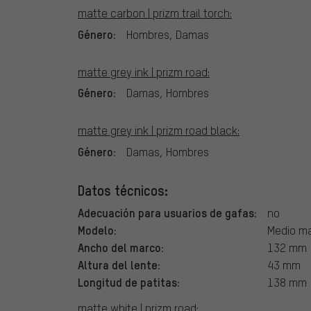
matte carbon | prizm trail torch:
Género:
Hombres, Damas
matte grey ink | prizm road:
Género:
Damas, Hombres
matte grey ink | prizm road black:
Género:
Damas, Hombres
Datos técnicos:
Adecuación para usuarios de gafas:
no
Modelo:
Medio m
Ancho del marco:
132 mm
Altura del lente:
43 mm
Longitud de patitas:
138 mm
matte white | prizm road: