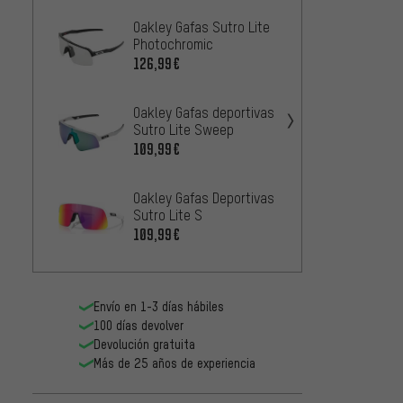
Oakley Gafas Sutro Lite
Oakley
Photochromic
100,9
126,99€
Oakley
Oakley Gafas deportivas
Path
Sutro Lite Sweep
109,9
109,99€
Oakley
Oakley Gafas Deportivas
Photo
Sutro Lite S
134,9
109,99€
Envío en 1-3 días hábiles
100 días devolver
Devolución gratuita
Más de 25 años de experiencia