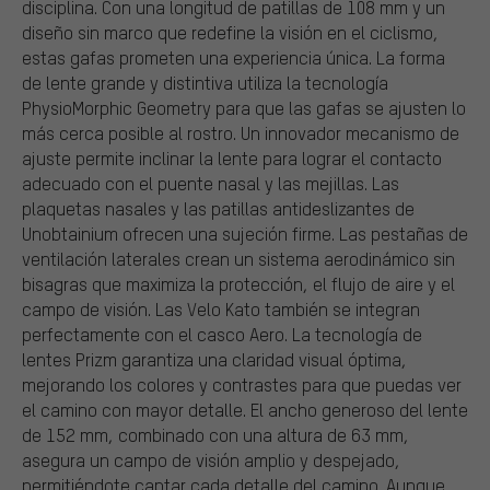
disciplina. Con una longitud de patillas de 108 mm y un
diseño sin marco que redefine la visión en el ciclismo,
estas gafas prometen una experiencia única. La forma
de lente grande y distintiva utiliza la tecnología
PhysioMorphic Geometry para que las gafas se ajusten lo
más cerca posible al rostro. Un innovador mecanismo de
ajuste permite inclinar la lente para lograr el contacto
adecuado con el puente nasal y las mejillas. Las
plaquetas nasales y las patillas antideslizantes de
Unobtainium ofrecen una sujeción firme. Las pestañas de
ventilación laterales crean un sistema aerodinámico sin
bisagras que maximiza la protección, el flujo de aire y el
campo de visión. Las Velo Kato también se integran
perfectamente con el casco Aero. La tecnología de
lentes Prizm garantiza una claridad visual óptima,
mejorando los colores y contrastes para que puedas ver
el camino con mayor detalle. El ancho generoso del lente
de 152 mm, combinado con una altura de 63 mm,
asegura un campo de visión amplio y despejado,
permitiéndote captar cada detalle del camino. Aunque