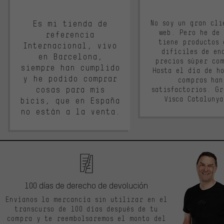
Es mi tienda de
No soy un gran cli
web. Pero he de
referencia
tiene productos 
Internacional, vivo
difíciles de en
en Barcelona,
precios súper co
siempre han cumplido
Hasta el día de ho
y he podido comprar
compras han
cosas para mis
satisfactorios. G
Visca Cataluny
bicis, que en España
no están a la venta.
100 días de derecho de devolución
Envíanos la mercancía sin utilizar en el
transcurso de 100 días después de tu
compra y te reembolsaremos el monto del