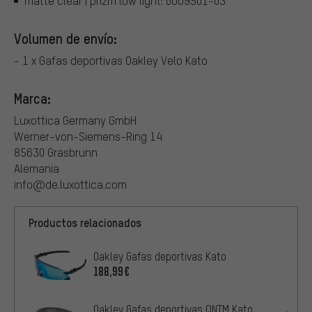
matte clear | prizm low light: 0OO9501-03
Volumen de envío:
- 1 x Gafas deportivas Oakley Velo Kato
Marca:
Luxottica Germany GmbH
Werner-von-Siemens-Ring 14
85630 Grasbrunn
Alemania
info@de.luxottica.com
Productos relacionados
Oakley Gafas deportivas Kato
188,99€
Oakley Gafas deportivas QNTM Kato