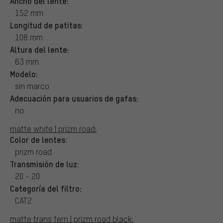
Ancho del lente:
152 mm
Longitud de patitas:
108 mm
Altura del lente:
63 mm
Modelo:
sin marco
Adecuación para usuarios de gafas:
no
matte white | prizm road:
Color de lentes:
prizm road
Transmisión de luz:
20 - 20
Categoría del filtro:
CAT2
matte trans fern | prizm road black: