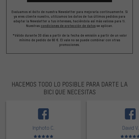
Evaluamos el éxito de nuestra Newsletter para mejorarla continuamente. Si
ya eres cliente nuestro, utilizamos los datos de tus últimos pedidos para
adaptar la Newsletter a tus intereses, haciéndola así más valiosa para ti.
Nuestras
condiciones de protección de datos
se aplican.
*Válido durante 30 días a partir de la fecha de emisión a partir de un valor
mínimo de pedido de 60 €. El vale no se puede combinar con otras
promociones.
HACEMOS TODO LO POSIBLE PARA DARTE LA
BICI QUE NECESITAS
facebook
Inphoto C.
David V.
Valoración media: 5 de 5
Valoración m