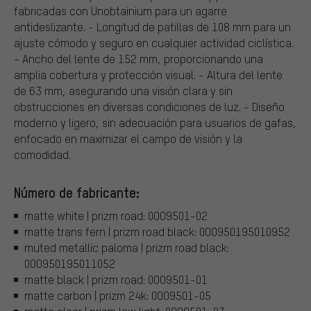
fabricadas con Unobtainium para un agarre
antideslizante. - Longitud de patillas de 108 mm para un
ajuste cómodo y seguro en cualquier actividad ciclística.
- Ancho del lente de 152 mm, proporcionando una
amplia cobertura y protección visual. - Altura del lente
de 63 mm, asegurando una visión clara y sin
obstrucciones en diversas condiciones de luz. - Diseño
moderno y ligero, sin adecuación para usuarios de gafas,
enfocado en maximizar el campo de visión y la
comodidad.
Número de fabricante:
matte white | prizm road: 0OO9501-02
matte trans fern | prizm road black: 0OO950195010952
muted metallic paloma | prizm road black:
0OO950195011052
matte black | prizm road: 0OO9501-01
matte carbon | prizm 24k: 0OO9501-05