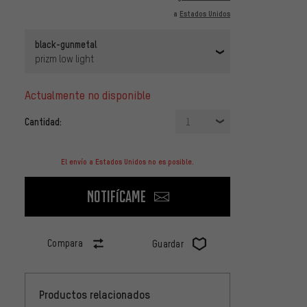
a
Estados Unidos
black-gunmetal
prizm low light
actualmente no disponible
Cantidad:
1
El envío a Estados Unidos no es posible.
Notifícame
Compara
Guardar
Productos relacionados