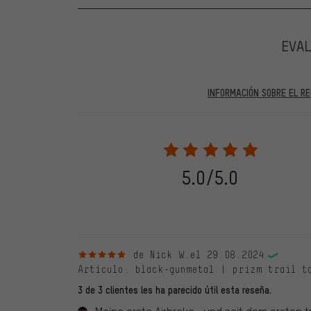
EVA
INFORMACIÓN SOBRE EL RE
En las evaluaciones publicadas se encuentran anteriores 
2022 solo se publicarán evaluaciones verificadas, lo q
Solo desbloqueamos la evaluación después de comprob
verificadas llevan una marca verde, que se aplica a tod
28. 05. 2022. Se incluyeron también evaluaciones anter
5.0/5.0
evaluado en nuestra tienda. Estos comentarios no llev
debidamente.
5 de 5 estrellas
de Nick W.
el 29.08.2024
Artículo
: black-gunmetal | prizm trail t
3 de 3 clientes les ha parecido útil esta reseña.