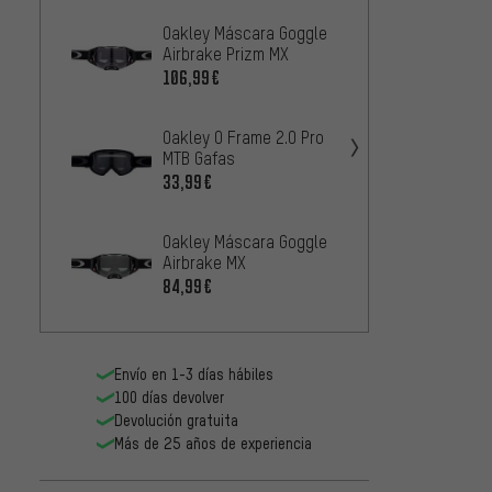
Oakley Máscara Goggle
Sweet
Airbrake Prizm MX
Durden
Goggl
106,99€
42,99
Oakley O Frame 2.0 Pro
Fox H
MTB Gafas
princi
33,99€
25,99
Oakley Máscara Goggle
Fox H
Airbrake MX
Focus 
84,99€
61,99
Envío en 1-3 días hábiles
100 días devolver
Devolución gratuita
Más de 25 años de experiencia