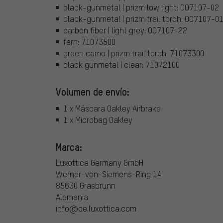
black-gunmetal | prizm low light: OO7107-02
black-gunmetal | prizm trail torch: OO7107-0
carbon fiber | light grey: OO7107-22
fern: 71073500
green camo | prizm trail torch: 71073300
black gunmetal | clear: 71072100
Volumen de envío:
1 x Máscara Oakley Airbrake
1 x Microbag Oakley
Marca:
Luxottica Germany GmbH
Werner-von-Siemens-Ring 14
85630 Grasbrunn
Alemania
info@de.luxottica.com