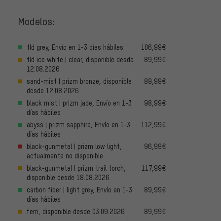
Modelos:
tld grey, Envío en 1-3 días hábiles
106,99€
tld ice white | clear, disponible desde
89,99€
12.08.2026
sand-mist | prizm bronze, disponible
89,99€
desde 12.08.2026
black mist | prizm jade, Envío en 1-3
98,99€
días hábiles
abyss | prizm sapphire, Envío en 1-3
112,99€
días hábiles
black-gunmetal | prizm low light,
96,99€
actualmente no disponible
black-gunmetal | prizm trail torch,
117,99€
disponible desde 18.08.2026
carbon fiber | light grey, Envío en 1-3
89,99€
días hábiles
fern, disponible desde 03.09.2026
89,99€