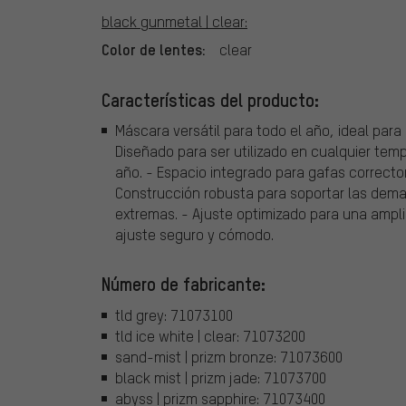
black gunmetal | clear:
Color de lentes:
clear
Características del producto:
Máscara versátil para todo el año, ideal para 
Diseñado para ser utilizado en cualquier te
año. - Espacio integrado para gafas corrector
Construcción robusta para soportar las dema
extremas. - Ajuste optimizado para una amp
ajuste seguro y cómodo.
Número de fabricante:
tld grey: 71073100
tld ice white | clear: 71073200
sand-mist | prizm bronze: 71073600
black mist | prizm jade: 71073700
abyss | prizm sapphire: 71073400