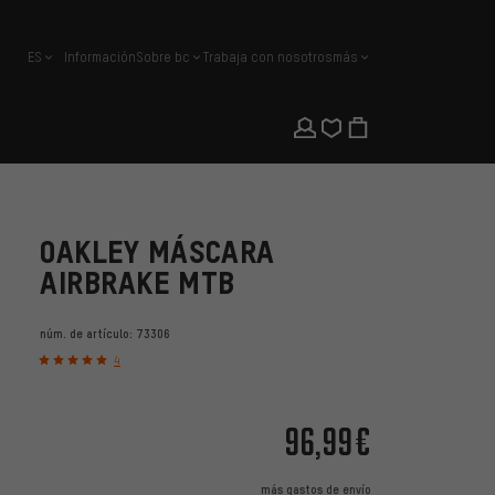
ES
Información
Sobre bc
Trabaja con nosotros
más
español
OAKLEY MÁSCARA
AIRBRAKE MTB
núm. de artículo:
73306
4
96,99€
más
gastos de envío