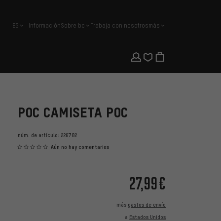
ES
Información
Sobre bc
Trabaja con nosotros
más
español
POC CAMISETA POC
núm. de artículo:
226782
Aún no hay comentarios
27,99€
más
gastos de envío
a
Estados Unidos