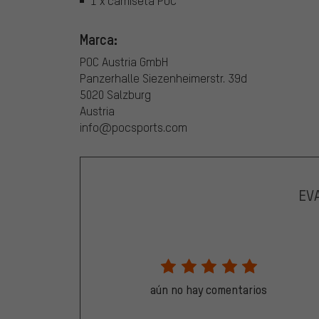
1 x camiseta POC
Marca:
POC Austria GmbH
Panzerhalle Siezenheimerstr. 39d
5020 Salzburg
Austria
info@pocsports.com
EV
aún no hay comentarios