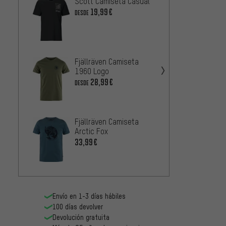
Scott Camiseta Casual
VAUDE
Ciclist
19,99€
DESDE
2
DESDE
Scott 
Fjällräven Camiseta
2
DESDE
1960 Logo
28,99€
DESDE
Endur
Fjällräven Camiseta
Power 
Arctic Fox
2
DESDE
33,99€
Envío en 1-3 días hábiles
100 días devolver
Devolución gratuita