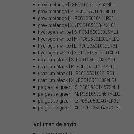
grey melange | S: PC616501044SML1
grey melange | M: PC616501044MED1
grey melange | L: PC616501044LRG1
grey melange | XL: PC616501044XLG1
hydrogen white | S: PC616501001SML1
hydrogen white | M: PC616501001MED1
hydrogen white | L: PC616501001LRG1
hydrogen white | XL: PC616501001XLG1
uranium black | S: PC616501002SML1
uranium black | M: PC616501002MED1
uranium black | L: PC616501002LRG1
uranium black | XL: PC616501002XLG1
pargasite green | S: PC616501467SML1
pargasite green | M: PC616501467MED1
pargasite green | L: PC616501467LRG1
pargasite green | XL: PC616501467XLG1
Volumen de envío: