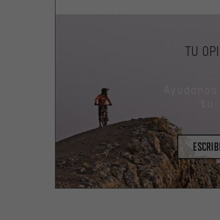
TU OP
Ayudanos
tu
escrib