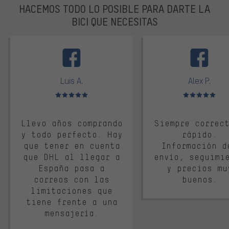
HACEMOS TODO LO POSIBLE PARA DARTE LA
BICI QUE NECESITAS
facebook
Luis A.
Alex P.
Valoración media: 5 de 5
Valoración media: 
Llevo años comprando
Siempre correc
y todo perfecto. Hay
rápido.
que tener en cuenta
Información d
que DHL al llegar a
envío, seguimi
España pasa a
y precios mu
correos con las
buenos.
limitaciones que
tiene frente a una
mensajería.