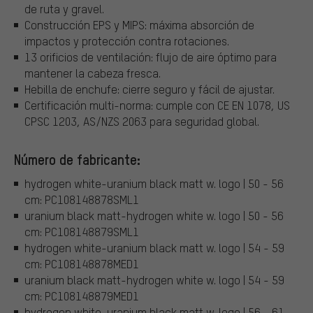
de ruta y gravel.
Construcción EPS y MIPS: máxima absorción de
impactos y protección contra rotaciones.
13 orificios de ventilación: flujo de aire óptimo para
mantener la cabeza fresca.
Hebilla de enchufe: cierre seguro y fácil de ajustar.
Certificación multi-norma: cumple con CE EN 1078, US
CPSC 1203, AS/NZS 2063 para seguridad global.
Número de fabricante:
hydrogen white-uranium black matt w. logo | 50 - 56
cm: PC108148878SML1
uranium black matt-hydrogen white w. logo | 50 - 56
cm: PC108148879SML1
hydrogen white-uranium black matt w. logo | 54 - 59
cm: PC108148878MED1
uranium black matt-hydrogen white w. logo | 54 - 59
cm: PC108148879MED1
hydrogen white-uranium black matt w. logo | 56 - 61