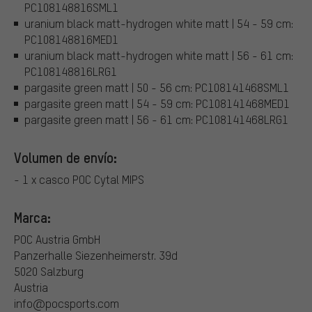
PC108148816SML1
uranium black matt-hydrogen white matt | 54 - 59 cm:
PC108148816MED1
uranium black matt-hydrogen white matt | 56 - 61 cm:
PC108148816LRG1
pargasite green matt | 50 - 56 cm: PC108141468SML1
pargasite green matt | 54 - 59 cm: PC108141468MED1
pargasite green matt | 56 - 61 cm: PC108141468LRG1
Volumen de envío:
- 1 x casco POC Cytal MIPS
Marca:
POC Austria GmbH
Panzerhalle Siezenheimerstr. 39d
5020 Salzburg
Austria
info@pocsports.com