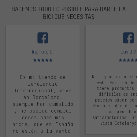
HACEMOS TODO LO POSIBLE PARA DARTE LA
BICI QUE NECESITAS
facebook
Inphoto C.
David V.
Valoración media: 5 de 5
Valoración m
Es mi tienda de
No soy un gran cli
web. Pero he de
referencia
tiene productos 
Internacional, vivo
difíciles de en
en Barcelona,
precios súper co
siempre han cumplido
Hasta el día de ho
y he podido comprar
compras han
cosas para mis
satisfactorios. G
Visca Cataluny
bicis, que en España
no están a la venta.