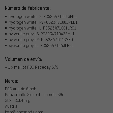
Número de fabricante:
hydrogen white | S: PC523471001SML1
hydrogen white | M: PC523471001MED1
hydrogen white | L: PC523471001LRG1
sylvanite grey | S: PC523471043SML1
sylvanite grey | M: PC523471043MED1
sylvanite grey | L: PC523471043LRG1
Volumen de envío:
- 1 x maillot POC Raceday S/S
Marca:
POC Austria GmbH
Panzerhalle Siezenheimerstr. 39d
5020 Salzburg
Austria
info@pocsports.com