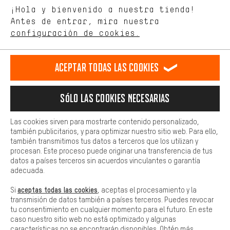
Idioma"
¡Hola y bienvenido a nuestra tienda!
tienda. Con las cookies de rendimiento, puedes influir en la mejora
de nuestro sitio web y nuestra oferta de la tienda con tu
Antes de entrar, mira nuestra
ES
EN
DE
FR
comportamiento de compra.
español
english
Deutsch
français
configuración de cookies.
Más confort
Haga que su experiencia de compra sea más cómoda. Con las
RESCINDIR EL CONTRATO
Comunidad de Aquisgrán
Programa de afiliados
Aceptar todas las cookies
cookies de comodidad, creamos enlaces a plataformas de redes
sociales. Esto nos permite proporcionarle más contenido e
Aviso Legal
Protección de datos
Condiciones Generales
información útiles. Además, tiene la opción de utilizar servicios
Sólo las cookies necesarias
adicionales que le ayudarán a encontrar los productos adecuados.
Plataforma de reportes
Reciclaje de baterias
Por ejemplo, ofrecemos una función de chat para responder a las
preguntas de forma rápida y sencilla.
Configuración de las cookies
Ajusta el contraste
Las cookies sirven para mostrarte contenido personalizado,
también publicitarios, y para optimizar nuestro sitio web. Para ello,
Básica
Todos los precios indicados son en euros e sin MwSt, más
también transmitimos tus datos a terceros que los utilizan y
Las cookies básicas aseguran que puedas usar nuestro sitio web.
procesan. Este proceso puede originar una transferencia de tus
gastos de envío
Estados Unidos
a
.
datos a países terceros sin acuerdos vinculantes o garantía
adecuada.
aceptas todas las cookies
Si
, aceptas el procesamiento y la
transmisión de datos también a países terceros. Puedes revocar
tu consentimiento en cualquier momento para el futuro. En este
caso nuestro sitio web no está optimizado y algunas
características no se encontrarán disponibles. Obtén más