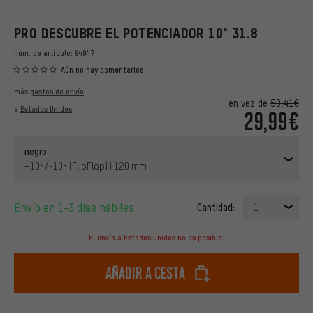
PRO DESCUBRE EL POTENCIADOR 10° 31.8
núm. de artículo:
94947
Aún no hay comentarios
más
gastos de envío
en vez de
50,41€
a
Estados Unidos
29,99€
negro
+10°/-10° (FlipFlop) | 120 mm
Envío en 1-3 días hábiles
Cantidad:
1
El envío a Estados Unidos no es posible.
Añadir a cesta