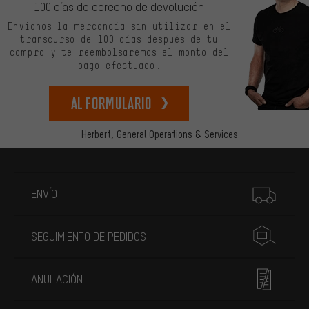
100 días de derecho de devolución
Envíanos la mercancía sin utilizar en el
transcurso de 100 días después de tu
compra y te reembolsaremos el monto del
pago efectuado.
Al formulario
Herbert,
General Operations & Services
Más información
ENVÍO
SEGUIMIENTO DE PEDIDOS
ANULACIÓN