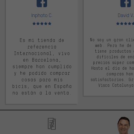
Inphoto C.
David V.
Valoración media: 5 de 5
Valoración m
Es mi tienda de
No soy un gran cli
web. Pero he de
referencia
tiene productos 
Internacional, vivo
difíciles de en
en Barcelona,
precios súper co
siempre han cumplido
Hasta el día de ho
y he podido comprar
compras han
cosas para mis
satisfactorios. G
Visca Cataluny
bicis, que en España
no están a la venta.