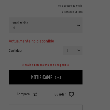
más
gastos de envío
a
Estados Unidos
wool white
M
actualmente no disponible
Cantidad:
1
El envío a Estados Unidos no es posible.
Notifícame
Compara
Guardar