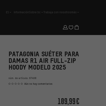
ES
Información
Sobre bc
Trabaja con nosotros
más
español
PATAGONIA SUÉTER PARA
DAMAS R1 AIR FULL-ZIP
HOODY MODELO 2025
núm. de artículo:
97408
Aún no hay comentarios
109,99€