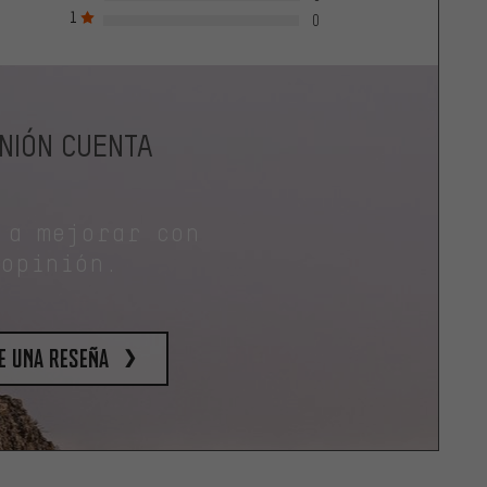
1
0
INIÓN CUENTA
 a mejorar con
 opinión.
e una reseña