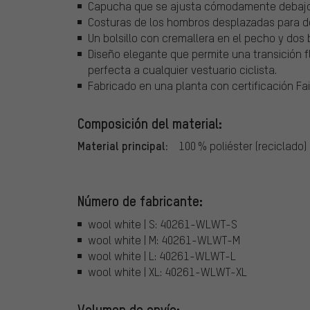
Capucha que se ajusta cómodamente debajo
Costuras de los hombros desplazadas para dej
Un bolsillo con cremallera en el pecho y dos b
Diseño elegante que permite una transición f
perfecta a cualquier vestuario ciclista.
Fabricado en una planta con certificación Fai
Composición del material:
Material principal:
100 % poliéster (reciclado)
Número de fabricante:
wool white | S: 40261-WLWT-S
wool white | M: 40261-WLWT-M
wool white | L: 40261-WLWT-L
wool white | XL: 40261-WLWT-XL
Volumen de envío: