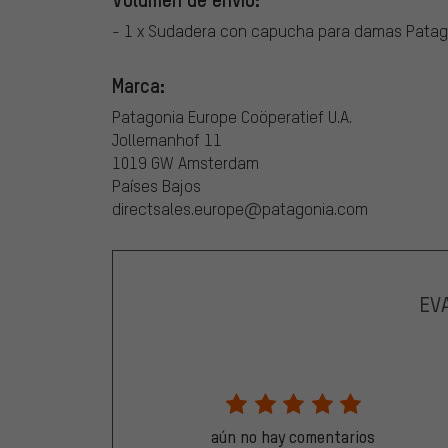
- 1 x Sudadera con capucha para damas Patago
Marca:
Patagonia Europe Coöperatief U.A.
Jollemanhof 11
1019 GW Amsterdam
Países Bajos
directsales.europe@patagonia.com
EV
aún no hay comentarios