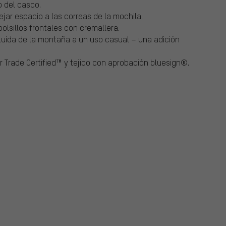
 del casco.
ar espacio a las correas de la mochila.
olsillos frontales con cremallera.
luida de la montaña a un uso casual – una adición
r Trade Certified™ y tejido con aprobación bluesign®.