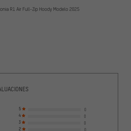
nia R1 Air Full-Zip Hoody Modelo 2025
ALUACIONES
5
0
4
0
3
0
2
0