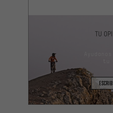
TU OP
Ayudanos
tu
escrib