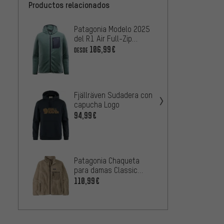
Productos relacionados
Patagonia Modelo 2025
Patago
del R1 Air Full-Zip
damas 
Hoody Pullover
Marsup
106,99€
7
DESDE
DESDE
Endur
Fjällräven Sudadera con
Forty1
capucha Logo
68,99
94,99€
Patagonia Chaqueta
Patag
para damas Classic
mujer 
Retro-X
110,99€
68,99