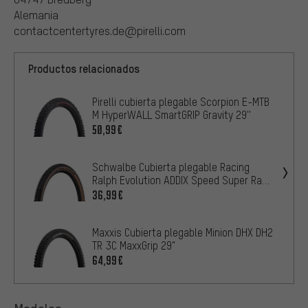
Alemania
contactcentertyres.de@pirelli.com
Productos relacionados
Pirelli cubierta plegable Scorpion E-MTB
M HyperWALL SmartGRIP Gravity 29''
50,99€
Schwalbe Cubierta plegable Racing
Ralph Evolution ADDIX Speed Super Race
29"
36,99€
Maxxis Cubierta plegable Minion DHX DH2
TR 3C MaxxGrip 29"
64,99€