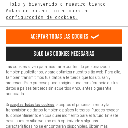
Idioma"
¡Hola y bienvenido a nuestra tienda!
tienda. Con las cookies de rendimiento, puedes influir en la mejora
de nuestro sitio web y nuestra oferta de la tienda con tu
Antes de entrar, mira nuestra
ES
EN
DE
FR
comportamiento de compra.
español
english
Deutsch
français
configuración de cookies.
Más confort
Haga que su experiencia de compra sea más cómoda. Con las
RESCINDIR EL CONTRATO
Comunidad de Aquisgrán
Programa de afiliados
Aceptar todas las cookies
cookies de comodidad, creamos enlaces a plataformas de redes
sociales. Esto nos permite proporcionarle más contenido e
Aviso Legal
Protección de datos
Condiciones Generales
información útiles. Además, tiene la opción de utilizar servicios
Sólo las cookies necesarias
adicionales que le ayudarán a encontrar los productos adecuados.
Plataforma de reportes
Reciclaje de baterias
Por ejemplo, ofrecemos una función de chat para responder a las
preguntas de forma rápida y sencilla.
Configuración de las cookies
Ajusta el contraste
Las cookies sirven para mostrarte contenido personalizado,
también publicitarios, y para optimizar nuestro sitio web. Para ello,
Básica
Todos los precios indicados son en euros e sin MwSt, más
también transmitimos tus datos a terceros que los utilizan y
Las cookies básicas aseguran que puedas usar nuestro sitio web.
procesan. Este proceso puede originar una transferencia de tus
gastos de envío
Estados Unidos
a
.
datos a países terceros sin acuerdos vinculantes o garantía
adecuada.
aceptas todas las cookies
Si
, aceptas el procesamiento y la
transmisión de datos también a países terceros. Puedes revocar
tu consentimiento en cualquier momento para el futuro. En este
caso nuestro sitio web no está optimizado y algunas
características no se encontrarán disponibles. Obtén más