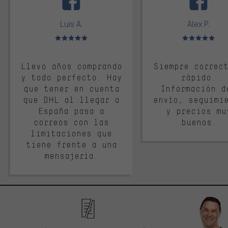
Luis A.
Alex P.
Valoración media: 5 de 5
Valoración media: 
Llevo años comprando
Siempre correc
y todo perfecto. Hay
rápido.
que tener en cuenta
Información d
que DHL al llegar a
envío, seguimi
España pasa a
y precios mu
correos con las
buenos.
limitaciones que
tiene frente a una
mensajería.