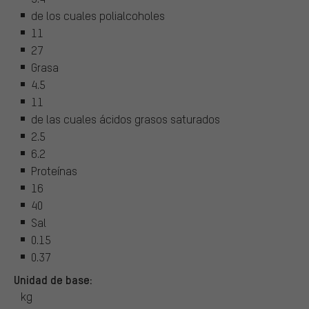
de los cuales polialcoholes
11
27
Grasa
4.5
11
de las cuales ácidos grasos saturados
2.5
6.2
Proteínas
16
40
Sal
0.15
0.37
Unidad de base:
kg