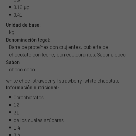
0.16 µg
0.41
Unidad de base:
kg
Denominación legal:
Barra de proteínas con crujientes, cubierta de
chocolate con leche, con edulcorantes. Sabor a coco.
Sabor:
choco coco
white choc-strawberry | strawberry-white chocolate:
Información nutricional:
Carbohidratos
12
31
de los cuales azúcares
1.4
3.4