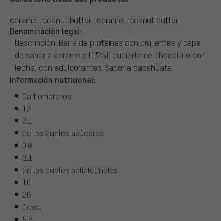
caramel-peanut butter | caramel-peanut butter:
Denominación legal:
Descripción: Barra de proteínas con crujientes y capa
de sabor a caramelo (15%), cubierta de chocolate con
leche, con edulcorantes. Sabor a cacahuate.
Información nutricional:
Carbohidratos
12
31
de los cuales azúcares
0.8
2.1
de los cuales polialcoholes
10
26
Grasa
5.6