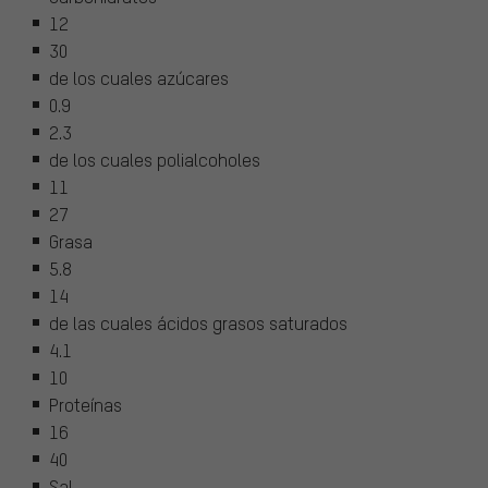
12
30
de los cuales azúcares
0.9
2.3
de los cuales polialcoholes
11
27
Grasa
5.8
14
de las cuales ácidos grasos saturados
4.1
10
Proteínas
16
40
Sal