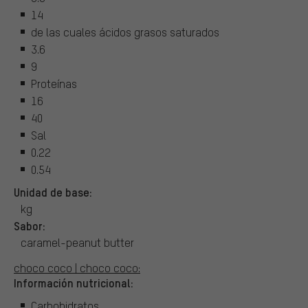
14
de las cuales ácidos grasos saturados
3.6
9
Proteínas
16
40
Sal
0.22
0.54
Unidad de base:
kg
Sabor:
caramel-peanut butter
choco coco | choco coco:
Información nutricional:
Carbohidratos