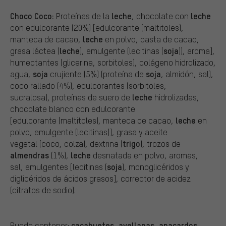
Choco Coco:
leche
leche
Proteínas de la
, chocolate con
con edulcorante (20%) [edulcorante (maltitoles),
leche
manteca de cacao,
en polvo, pasta de cacao,
leche
soja
grasa láctea (
), emulgente (lecitinas (
)), aroma],
humectantes (glicerina, sorbitoles), colágeno hidrolizado,
soja
soja
agua,
crujiente (5%) (proteína de
, almidón, sal),
coco rallado (4%), edulcorantes (sorbitoles,
leche
sucralosa), proteínas de suero de
hidrolizadas,
chocolate blanco con edulcorante
leche
[edulcorante (maltitoles), manteca de cacao,
en
polvo, emulgente (lecitinas)], grasa y aceite
trigo
vegetal (coco, colza), dextrina (
), trozos de
almendras
leche
(1%),
desnatada en polvo, aromas,
soja
sal, emulgentes [lecitinas (
), monoglicéridos y
diglicéridos de ácidos grasos], corrector de acidez
(citratos de sodio).
cacahuetes
avellanas
anacardos
Puede contener:
,
,
,