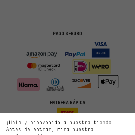
PAGO SEGURO
Ofertas adecuadas
En lugar de publicidad al azar, obtendrás ofertas adecuadas para
ti. Las cookies de marketing nos ayudan a identificar tus
intereses con nuestros socios publicitarios y a mostrarte ofertas
y consejos relevantes.
ENTREGA RÁPIDA
Mejor rendimiento
Estamos interesados en lo que buscas y necesitas en nuestra
¡Hola y bienvenido a nuestra tienda!
tienda. Con las cookies de rendimiento, puedes influir en la mejora
de nuestro sitio web y nuestra oferta de la tienda con tu
Antes de entrar, mira nuestra
comportamiento de compra.