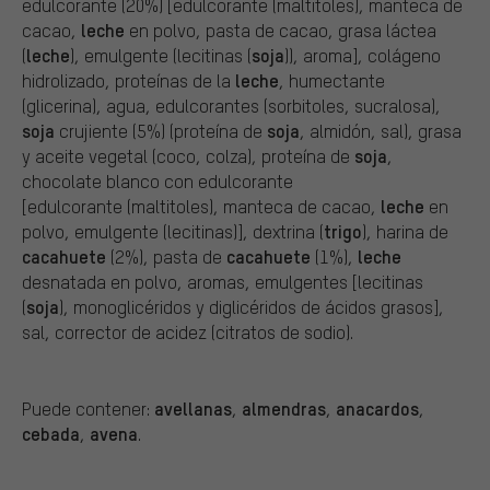
edulcorante (20%) [edulcorante (maltitoles), manteca de
leche
cacao,
en polvo, pasta de cacao, grasa láctea
leche
soja
(
), emulgente (lecitinas (
)), aroma], colágeno
leche
hidrolizado, proteínas de la
, humectante
(glicerina), agua, edulcorantes (sorbitoles, sucralosa),
soja
soja
crujiente (5%) (proteína de
, almidón, sal), grasa
soja
y aceite vegetal (coco, colza), proteína de
,
chocolate blanco con edulcorante
leche
[edulcorante (maltitoles), manteca de cacao,
en
trigo
polvo, emulgente (lecitinas)], dextrina (
), harina de
cacahuete
cacahuete
leche
(2%), pasta de
(1%),
desnatada en polvo, aromas, emulgentes [lecitinas
soja
(
), monoglicéridos y diglicéridos de ácidos grasos],
sal, corrector de acidez (citratos de sodio).
avellanas
almendras
anacardos
Puede contener:
,
,
,
cebada
avena
,
.