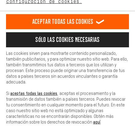
configuración de cookies.
Permítenos asesorarte
Más confort
Haga que su experiencia de compra sea más cómoda. Con las
Aceptar todas las cookies
cookies de comodidad, creamos enlaces a plataformas de redes
Llamada Programada
sociales. Esto nos permite proporcionarle más contenido e
información útiles. Además, tiene la opción de utilizar servicios
Sólo las cookies necesarias
Formulario de contacto
adicionales que le ayudarán a encontrar los productos adecuados.
Por ejemplo, ofrecemos una función de chat para responder a las
preguntas de forma rápida y sencilla.
Nuestra política de privacidad
Las cookies sirven para mostrarte contenido personalizado,
también publicitarios, y para optimizar nuestro sitio web. Para ello,
Idioma"
Básica
también transmitimos tus datos a terceros que los utilizan y
Las cookies básicas aseguran que puedas usar nuestro sitio web.
procesan. Este proceso puede originar una transferencia de tus
ES
EN
DE
FR
español
english
Deutsch
français
datos a países terceros sin acuerdos vinculantes o garantía
adecuada.
aceptas todas las cookies
RESCINDIR EL CONTRATO
Comunidad de Aquisgrán
Programa de afiliados
Si
, aceptas el procesamiento y la
transmisión de datos también a países terceros. Puedes revocar
tu consentimiento en cualquier momento para el futuro. En este
Aviso Legal
Protección de datos
Condiciones Generales
caso nuestro sitio web no está optimizado y algunas
características no se encontrarán disponibles. Obtén más
Plataforma de reportes
Reciclaje de baterias
aquí
información sobre los derechos de revocación
.
Configuración de las cookies
Ajusta el contraste