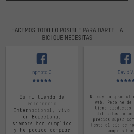
HACEMOS TODO LO POSIBLE PARA DARTE LA
BICI QUE NECESITAS
facebook
Inphoto C.
David V.
Valoración media: 5 de 5
Valoración m
Es mi tienda de
No soy un gran cli
web. Pero he de
referencia
tiene productos 
Internacional, vivo
difíciles de en
en Barcelona,
precios súper co
siempre han cumplido
Hasta el día de ho
y he podido comprar
compras han