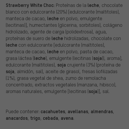
Strawberry White Choc:
leche
Proteínas de la
, chocolate
blanco con edulcorante (20%) [edulcorante (maltitoles),
leche
manteca de cacao,
en polvo, emulgente
(lecitinas)], humectantes (glicerina, sorbitoles), colágeno
hidrolizado, agente de carga (polidextrosa), agua,
leche
proteínas de suero de
hidrolizadas, chocolate con
leche
con edulcorante [edulcorante (maltitoles),
leche
manteca de cacao,
en polvo, pasta de cacao,
leche
soja
grasa láctea (
), emulgente (lecitinas (
)), aroma],
soja
edulcorante (maltitoles),
crujiente (3%) (proteína de
soja
, almidón, sal), aceite de girasol, fresas liofilizadas
(1%), grasa vegetal de shea, zumo de remolacha
concentrado, extractos vegetales (manzana, hibisco),
soja
aromas naturales, emulgente [lecitinas (
)], sal.
cacahuetes
avellanas
almendras
Puede contener:
,
,
,
anacardos
trigo
cebada
avena
,
,
,
.