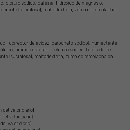
co, cloruro sódico, cafeína, hidróxido de magnesio,
ulcorante (sucralosa), maltodextrina, zumo de remolacha
rico), corrector de acidez (carbonato sódico), humectante
 cálcico, aromas naturales, cloruro sódico, hidróxido de
ante (sucralosa), maltodextrina, zumo de remolacha en
 del valor diario)
del valor diario)
del valor diario)
ión del valor diario)