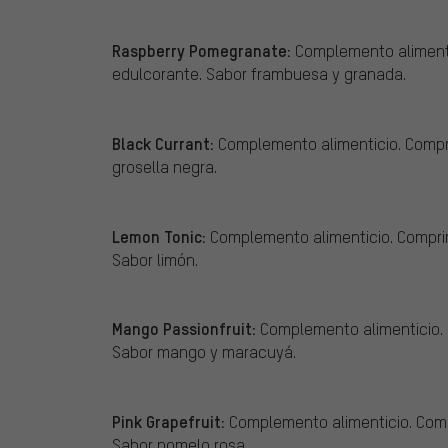
Raspberry Pomegranate:
Complemento alimenti
edulcorante. Sabor frambuesa y granada.
Black Currant:
Complemento alimenticio. Compr
grosella negra.
Lemon Tonic:
Complemento alimenticio. Comprim
Sabor limón.
Mango Passionfruit:
Complemento alimenticio. 
Sabor mango y maracuyá.
Pink Grapefruit:
Complemento alimenticio. Comp
Sabor pomelo rosa.