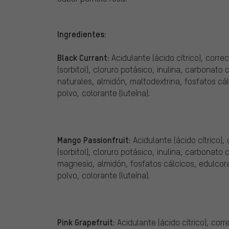
Ingredientes:
Black Currant:
Acidulante (ácido cítrico), corr
(sorbitol), cloruro potásico, inulina, carbonato
naturales, almidón, maltodextrina, fosfatos c
polvo, colorante (luteína).
Mango Passionfruit:
Acidulante (ácido cítrico)
(sorbitol), cloruro potásico, inulina, carbonato
magnesio, almidón, fosfatos cálcicos, edulcor
polvo, colorante (luteína).
Pink Grapefruit:
Acidulante (ácido cítrico), cor