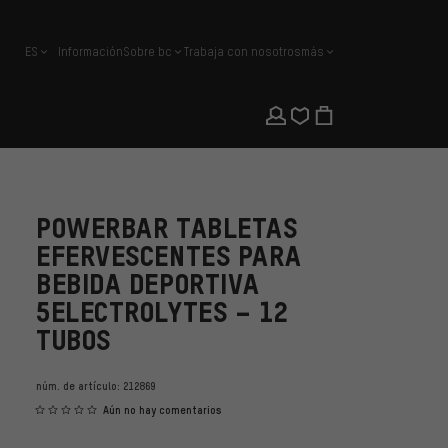
ES
Información
Sobre bc
Trabaja con nosotros
más
español
POWERBAR TABLETAS
EFERVESCENTES PARA
BEBIDA DEPORTIVA
5ELECTROLYTES – 12
TUBOS
núm. de artículo:
212869
Aún no hay comentarios