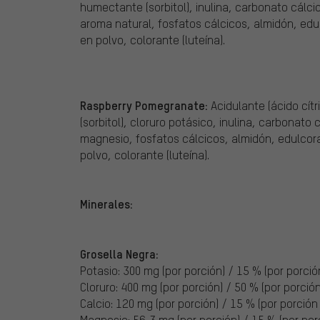
humectante (sorbitol), inulina, carbonato cálci
aroma natural, fosfatos cálcicos, almidón, ed
en polvo, colorante (luteína).
Raspberry Pomegranate:
Acidulante (ácido cít
(sorbitol), cloruro potásico, inulina, carbonato
magnesio, fosfatos cálcicos, almidón, edulcor
polvo, colorante (luteína).
Minerales:
Grosella Negra:
Potasio: 300 mg (por porción) / 15 % (por porción
Cloruro: 400 mg (por porción) / 50 % (por porción 
Calcio: 120 mg (por porción) / 15 % (por porción 
Magnesio: 56,3 mg (por porción) / 15 % (por porc