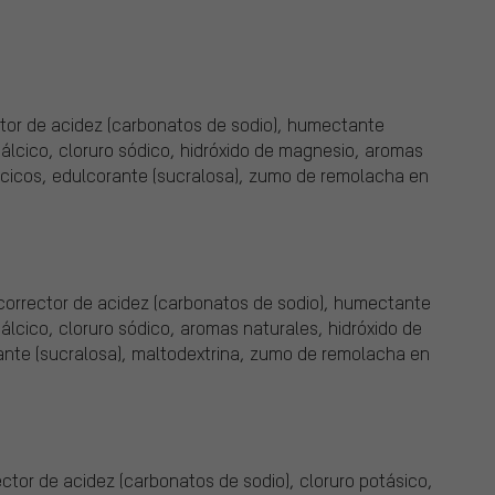
ector de acidez (carbonatos de sodio), humectante
 cálcico, cloruro sódico, hidróxido de magnesio, aromas
álcicos, edulcorante (sucralosa), zumo de remolacha en
, corrector de acidez (carbonatos de sodio), humectante
 cálcico, cloruro sódico, aromas naturales, hidróxido de
ante (sucralosa), maltodextrina, zumo de remolacha en
rector de acidez (carbonatos de sodio), cloruro potásico,