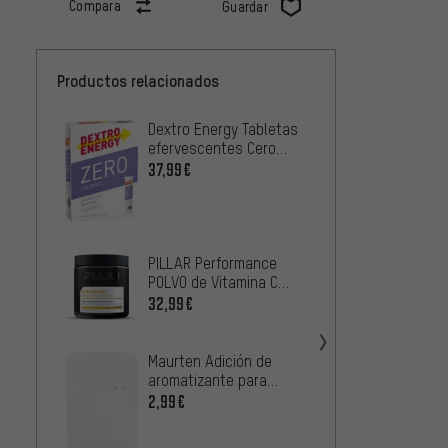
Compara
Guardar
Productos relacionados
Dextro Energy Tabletas
Power
efervescentes Cero
PowerG
Calorías - 12 unidades
Bolsit
37,99€
37,99
CLIF B
Energé
Piezas
PILLAR Performance
42,99
POLVO de Vitamina C
Ultra Inmune
32,99€
Powerb
Boost 
Unida
41,99
Maurten Adición de
aromatizante para
mezcla de bebidas 6x2g
2,99€