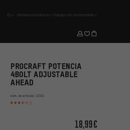
ES
Información
Sobre bc
Trabaja con nosotros
más
español
PROCRAFT POTENCIA
4BOLT ADJUSTABLE
AHEAD
núm. de artículo:
13331
9
18,99€