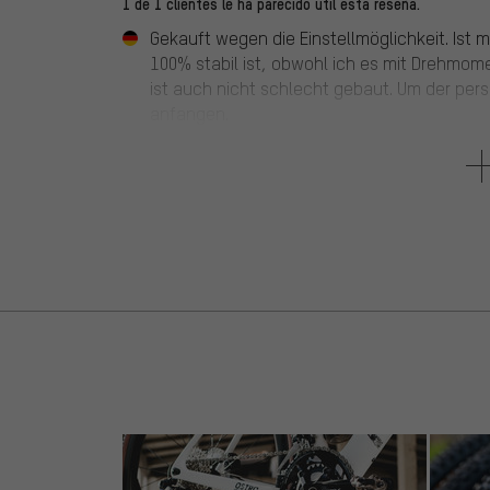
1 de 1 clientes le ha parecido útil esta reseña.
Gekauft wegen die Einstellmöglichkeit. Ist 
100% stabil ist, obwohl ich es mit Drehmo
ist auch nicht schlecht gebaut. Um der pers
anfangen.
2 de 5 estrellas
de Alexander G.
el 21.08.2017
Artículo
: negro mate | 125 mm
Sehr wackelig leider nicht wirklich zu empfe
4 de 5 estrellas
de Christopher F.
el 03.08.2017
Artículo
: plata | 110 mm
Alles gut! Aber knarzt nach einer Weile. Egal