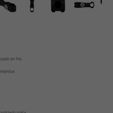
rjado en frío
amientos
nodizado plata