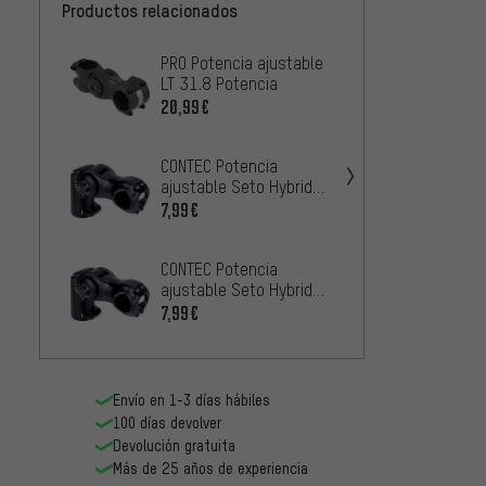
Productos relacionados
PRO Potencia ajustable
Ritche
LT 31.8 Potencia
Adjust
20,99€
3
DESDE
CONTEC Potencia
KCNC P
ajustable Seto Hybrid
25,4 
25,4 mm
7,99€
26,99
CONTEC Potencia
Procra
ajustable Seto Hybrid
Adjus
31,8 mm
7,99€
1
DESDE
Envío en 1-3 días hábiles
100 días devolver
Devolución gratuita
Más de 25 años de experiencia