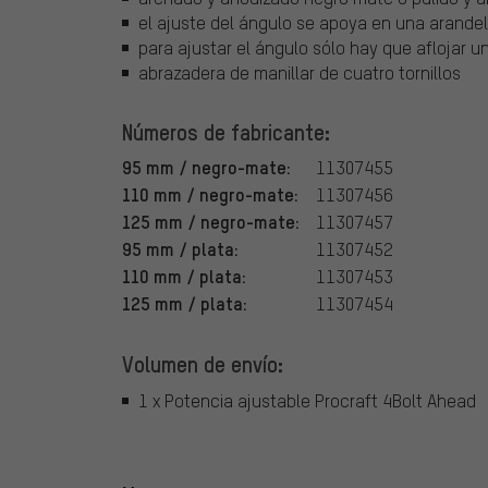
el ajuste del ángulo se apoya en una arandel
para ajustar el ángulo sólo hay que aflojar un
abrazadera de manillar de cuatro tornillos
Números de fabricante:
95 mm / negro-mate:
11307455
110 mm / negro-mate:
11307456
125 mm / negro-mate:
11307457
95 mm / plata:
11307452
110 mm / plata:
11307453
125 mm / plata:
11307454
Volumen de envío:
1 x Potencia ajustable Procraft 4Bolt Ahead