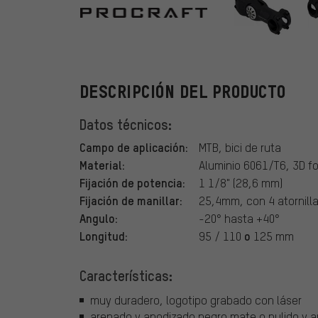
Procraft
DESCRIPCIÓN DEL PRODUCTO
Datos técnicos:
Campo de aplicación:
MTB, bici de ruta
Material:
Aluminio 6061/T6, 3D fo
Fijación de potencia:
1 1/8" (28,6 mm)
Fijación de manillar:
25,4mm, con 4 atornill
Angulo:
-20° hasta +40°
Longitud:
o
95 / 110
125 mm
Características:
muy duradero, logotipo grabado con láser
arenado y anodizado negro mate o pulido y a