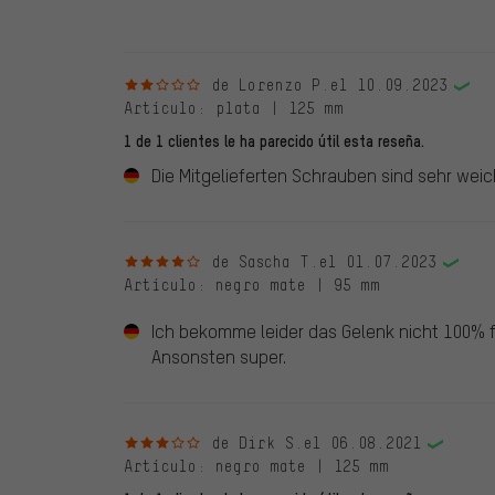
2 de 5 estrellas
de Lorenzo P.
el 10.09.2023
Artículo
: plata | 125 mm
1 de 1 clientes le ha parecido útil esta reseña.
Die Mitgelieferten Schrauben sind sehr weic
4 de 5 estrellas
de Sascha T.
el 01.07.2023
Artículo
: negro mate | 95 mm
Ich bekomme leider das Gelenk nicht 100% f
Ansonsten super.
3 de 5 estrellas
de Dirk S.
el 06.08.2021
Artículo
: negro mate | 125 mm