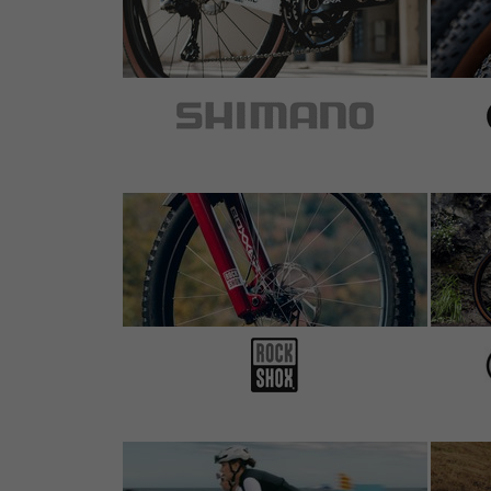
5 de 5 estrellas
de Pavel R.
el 08.09.2016
Artículo
: negro mate | 95 mm
sehr leicht und stabil
4 de 5 estrellas
de Othmar U.
el 27.04.2016
Artículo
: plata | 95 mm
Habe ich für ein Trekkingbike gekauft und b
Sitzposition sehr zu empfehlen.
5 de 5 estrellas
de Thorsten L.
el 27.06.2015
Artículo
: negro mate | 110 mm
1 de 1 clientes le ha parecido útil esta reseña.
Erstetzt einen alten Vorbau an einen 12 jah
Schrauben an der Lenkerklemmung sehr gut