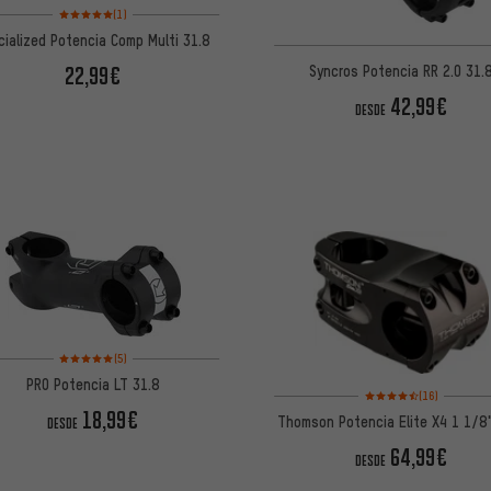
Valoración media: 5 de 5 basada en 1 reseñas
(1)
cialized Potencia Comp Multi 31.8
Syncros Potencia RR 2.0 31.
22,99€
42,99€
DESDE
Valoración media: 5 de 5 basada en 5 reseñas
(5)
PRO Potencia LT 31.8
Valoración media: 4,5 
(16)
18,99€
Thomson Potencia Elite X4 1 1/8
DESDE
64,99€
DESDE