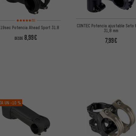
Valoración media: 5 de 5 basada en 5 reseñas
(5)
CONTEC Potencia ajustable Seto 
19sec Potencia Ahead Sport 31.8
31,8 mm
8,99€
DESDE
7,99€
TA UN
-10 %