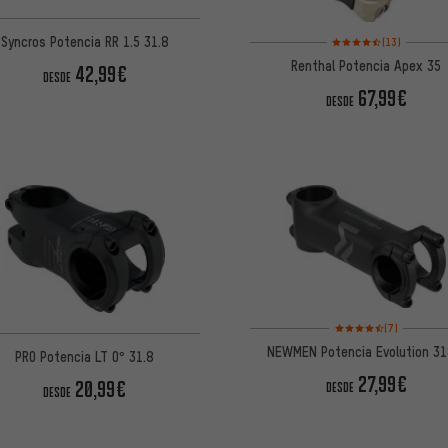
Valoración media: 4,5 
Syncros Potencia RR 1.5 31.8
(13)
Renthal Potencia Apex 35
42,99€
DESDE
67,99€
DESDE
Valoración media: 4,5 
(7)
NEWMEN Potencia Evolution 31
PRO Potencia LT 0° 31.8
27,99€
20,99€
DESDE
DESDE