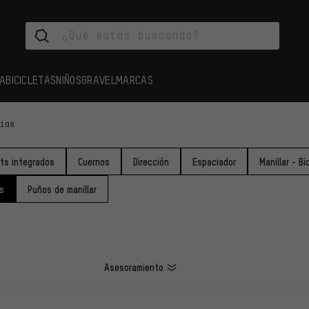
A
BICICLETAS
NIÑOS
GRAVEL
MARCAS
cias
ts integrados
Cuernos
Dirección
Espaciador
Manillar - B
s
Puños de manillar
Asesoramiento
LOS