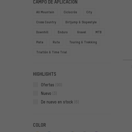
CAMPO DE APLICACIÓN
All Mountain
Ciclocrós
City
Cross Country
Dirtjump & Slopestyle
Downhill
Enduro
Gravel
MTB
Pista
Ruta
Touring & Trekking
Triatlón & Time Trial
HIGHLIGHTS
Ofertas
(90)
Nuevo
(3)
De nuevo en stock
(6)
COLOR