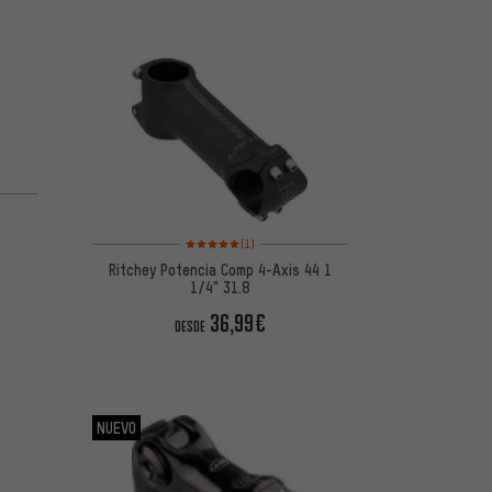
Valoración media: 5 de 5 basada en 1 reseñas
(1)
Ritchey Potencia Comp 4-Axis 44 1
1/4" 31.8
36,99€
DESDE
NUEVO