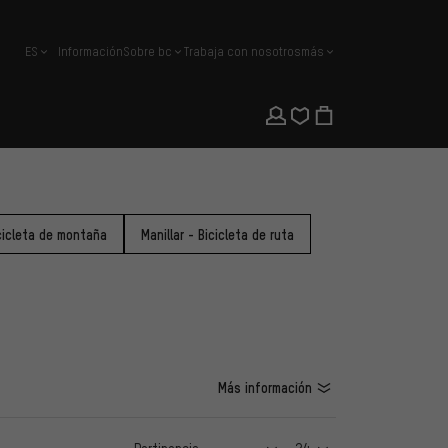
ES
Información
Sobre bc
Trabaja con nosotros
más
español
icicleta de montaña
Manillar - Bicicleta de ruta
Más información