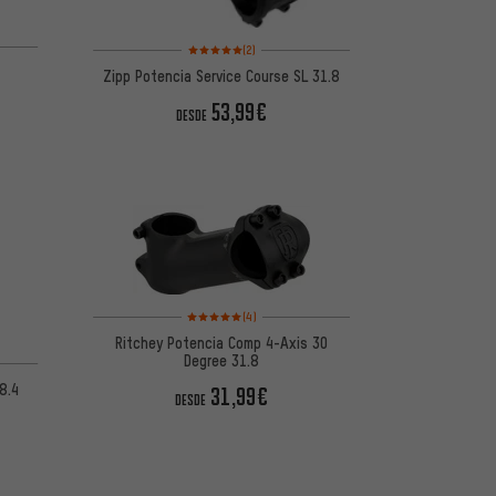
de 5 basada en 13 reseñas
Valoración media: 5 de 5 basada en 2 reseñas
(2)
Zipp Potencia Service Course SL 31.8
53,99€
DESDE
Valoración media: 5 de 5 basada en 4 reseñas
(4)
Ritchey Potencia Comp 4-Axis 30
de 5 basada en 7 reseñas
Degree 31.8
8.4
31,99€
DESDE