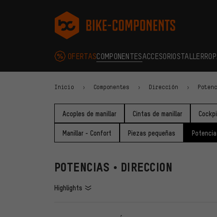
Saltar a la navegación principal
Saltar a la navegación de categorías
Saltar al contenido
Saltar a marcas y al boletín
Saltar al pie de página
bike-components.de Página de inicio
OFERTAS
COMPONENTES
ACCESORIOS
TALLER
ROP
Inicio
Componentes
Dirección
Poten
Acoples de manillar
Cintas de manillar
Cockpi
Manillar - Confort
Piezas pequeñas
Potencia
POTENCIAS • DIRECCION
Highlights
FILTROS
ARTÍCU