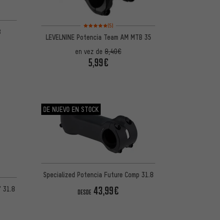
Valoración media: 5 de 5 basada en 5 reseñas
(5)
8
LEVELNINE Potencia Team AM MTB 35
en vez de
8,40€
5,99€
DE NUEVO EN STOCK
Specialized Potencia Future Comp 31.8
de 5 basada en 16 reseñas
43,99€
" 31.8
DESDE