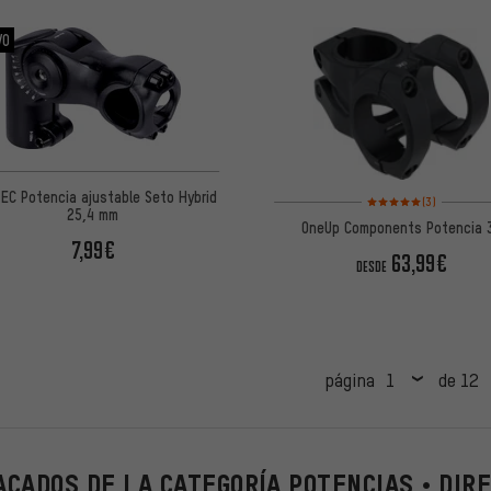
VO
EC Potencia ajustable Seto Hybrid
Valoración media: 5 de
(3)
25,4 mm
OneUp Components Potencia 
7,99€
63,99€
DESDE
página
de 12
CADOS DE LA CATEGORÍA POTENCIAS • DIR