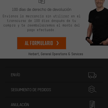
100 días de derecho de devolución
Envíanos la mercancía sin utilizar en el
transcurso de 100 días después de tu
compra y te reembolsaremos el monto del
pago efectuado.
Al formulario
Herbert,
General Operations & Services
Más información
ENVÍO
SEGUIMIENTO DE PEDIDOS
ANULACIÓN