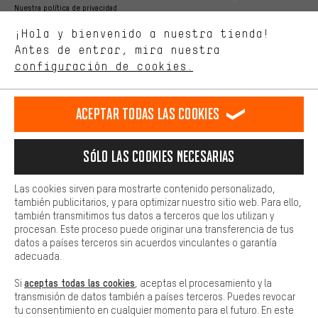
Mejor rendimiento
Nuestra política de privacidad
Estamos interesados en lo que buscas y necesitas en nuestra
Idioma"
¡Hola y bienvenido a nuestra tienda!
tienda. Con las cookies de rendimiento, puedes influir en la mejora
de nuestro sitio web y nuestra oferta de la tienda con tu
Antes de entrar, mira nuestra
ES
EN
DE
FR
comportamiento de compra.
español
english
Deutsch
français
configuración de cookies.
Más confort
Haga que su experiencia de compra sea más cómoda. Con las
RESCINDIR EL CONTRATO
Comunidad de Aquisgrán
Programa de afiliados
Aceptar todas las cookies
cookies de comodidad, creamos enlaces a plataformas de redes
sociales. Esto nos permite proporcionarle más contenido e
Aviso Legal
Protección de datos
Condiciones Generales
información útiles. Además, tiene la opción de utilizar servicios
Sólo las cookies necesarias
adicionales que le ayudarán a encontrar los productos adecuados.
Plataforma de reportes
Reciclaje de baterias
Por ejemplo, ofrecemos una función de chat para responder a las
preguntas de forma rápida y sencilla.
Configuración de las cookies
Ajusta el contraste
Las cookies sirven para mostrarte contenido personalizado,
también publicitarios, y para optimizar nuestro sitio web. Para ello,
Básica
Todos los precios indicados son en euros e sin MwSt, más
también transmitimos tus datos a terceros que los utilizan y
Las cookies básicas aseguran que puedas usar nuestro sitio web.
procesan. Este proceso puede originar una transferencia de tus
gastos de envío
Estados Unidos
a
.
datos a países terceros sin acuerdos vinculantes o garantía
adecuada.
aceptas todas las cookies
Si
, aceptas el procesamiento y la
transmisión de datos también a países terceros. Puedes revocar
tu consentimiento en cualquier momento para el futuro. En este