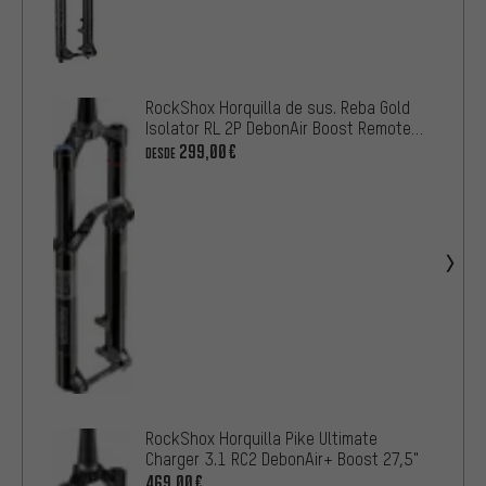
RockShox Horquilla de sus. Reba Gold
Isolator RL 2P DebonAir Boost Remote
27.5"
299,00€
DESDE
RockShox Horquilla Pike Ultimate
Charger 3.1 RC2 DebonAir+ Boost 27,5"
469,00€