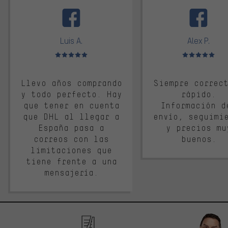
facebook
Luis A.
Alex P.
Valoración media: 5 de 5
Valoración media: 
Llevo años comprando
Siempre correc
y todo perfecto. Hay
rápido.
que tener en cuenta
Información d
que DHL al llegar a
envío, seguimi
España pasa a
y precios mu
correos con las
buenos.
limitaciones que
tiene frente a una
mensajería.