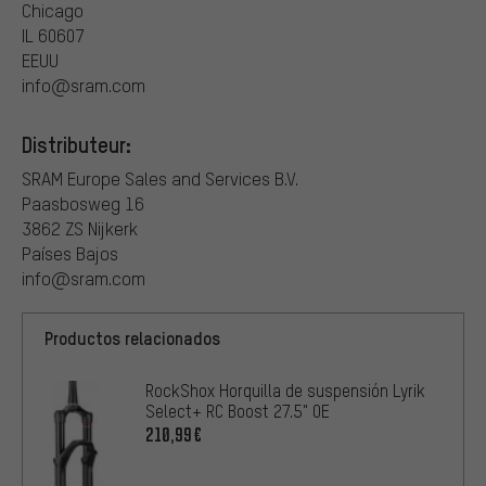
Chicago
IL 60607
EEUU
info@sram.com
Distributeur:
SRAM Europe Sales and Services B.V.
Paasbosweg 16
3862 ZS Nijkerk
Países Bajos
info@sram.com
Productos relacionados
RockShox Horquilla de suspensión Lyrik
Select+ RC Boost 27.5" OE
210,99€