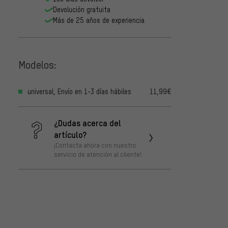
A7 Bo
18,99
Devolución gratuita
desde
Más de 25 años de experiencia
Modelos:
universal, Envío en 1-3 días hábiles
11,99€
¿Dudas acerca del
artículo?
¡Contacta ahora con nuestro
servicio de atención al cliente!