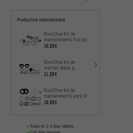
Productos relacionados
RockShox Kit de
Formul
mantenimiento Full para
Compre
SID / Reba Solo Air
16,99€
33,99
Modelo 2012-2016
RockShox Kit de
manten. Basic p.
Revelation Solo Air
11,99€
Boost desde Modelo
2017
RockShox Kit de
mantenimiento para SID
RockSh
desde Modelo 2013
10,99€
manten
1 año
18,99
mm de
Envío en 1-3 días hábiles
RockSh
200 h 
100 días devolver