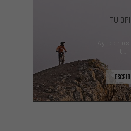
TU OP
Ayudanos
tu
escrib