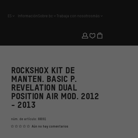
ES
Información
Sobre bc
Trabaja con nosotros
más
español
ROCKSHOX KIT DE
MANTEN. BASIC P.
REVELATION DUAL
POSITION AIR MOD. 2012
- 2013
núm. de artículo:
69091
Aún no hay comentarios