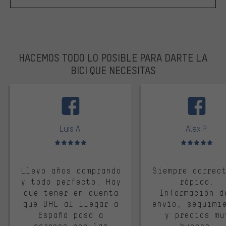
HACEMOS TODO LO POSIBLE PARA DARTE LA
BICI QUE NECESITAS
facebook
Luis A.
Alex P.
Valoración media: 5 de 5
Valoración media: 
Llevo años comprando
Siempre correc
y todo perfecto. Hay
rápido.
que tener en cuenta
Información d
que DHL al llegar a
envío, seguimi
España pasa a
y precios mu