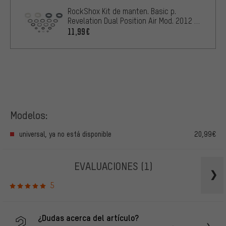
RockShox Kit de manten. Basic p.
Revelation Dual Position Air Mod. 2012 -
2013
11,99€
Modelos:
universal, ya no está disponible
20,99€
EVALUACIONES
(1)
5
¿Dudas acerca del artículo?