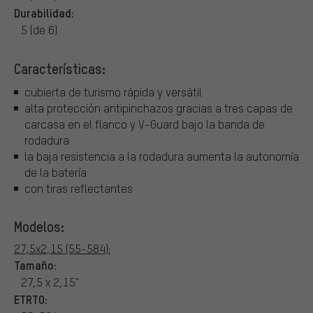
Durabilidad:
5 (de 6)
Características:
cubierta de turismo rápida y versátil
alta protección antipinchazos gracias a tres capas de
carcasa en el flanco y V-Guard bajo la banda de
rodadura
la baja resistencia a la rodadura aumenta la autonomía
de la batería
con tiras reflectantes
Modelos:
27,5x2,15 (55-584):
Tamaño:
27,5 x 2,15"
ETRTO: