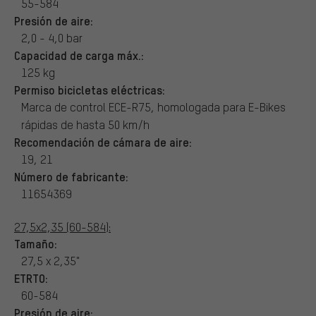
55-584
Presión de aire:
2,0 - 4,0 bar
Capacidad de carga máx.:
125 kg
Permiso bicicletas eléctricas:
Marca de control ECE-R75, homologada para E-Bikes
rápidas de hasta 50 km/h
Recomendación de cámara de aire:
19, 21
Número de fabricante:
11654369
27,5x2,35 (60-584):
Tamaño:
27,5 x 2,35"
ETRTO:
60-584
Presión de aire: