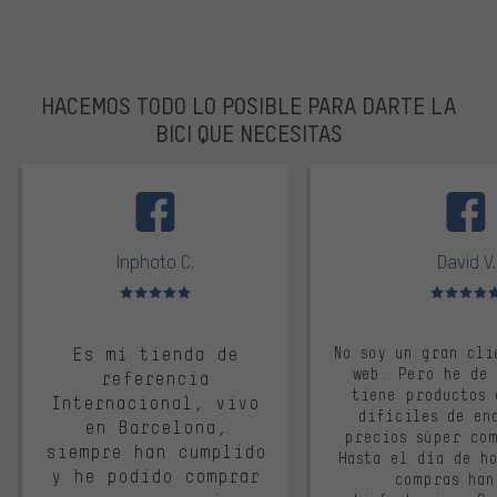
HACEMOS TODO LO POSIBLE PARA DARTE LA
BICI QUE NECESITAS
facebook
Inphoto C.
David V.
Valoración media: 5 de 5
Valoración m
Es mi tienda de
No soy un gran cli
web. Pero he de
referencia
tiene productos 
Internacional, vivo
difíciles de en
en Barcelona,
precios súper co
siempre han cumplido
Hasta el día de ho
y he podido comprar
compras han