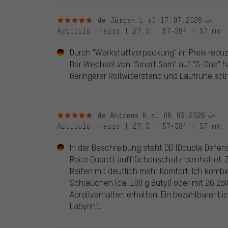
5 de 5 estrellas
de Jürgen L.
el 17.07.2026
Artículo
: negro | 27.5 | 57-584 | 57 mm
Durch "Werkstattverpackung" im Preis reduz
Der Wechsel von "Smart Sam" auf "G-One" hat
Geringerer Rollwiderstand und Laufruhe sollt
5 de 5 estrellas
de Andreas K.
el 08.03.2026
Artículo
: negro | 27.5 | 57-584 | 57 mm
In der Beschreibung steht DD (Double Defen
Race Guard Laufflächenschutz beinhaltet. Zu
Reifen mit deutlich mehr Komfort. Ich kombin
Schläuchen (ca. 100 g Butyl) oder mit 26 Zo
Abrollverhalten erhalten. Ein bezahlbarer L
Labyrint.