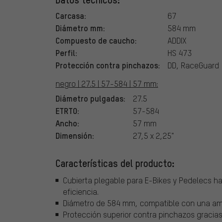
Carcasa:
67
Diámetro mm:
584 mm
Compuesto de caucho:
ADDIX
Perfil:
HS 473
Protección contra pinchazos:
DD, RaceGuard
negro | 27.5 | 57-584 | 57 mm:
Diámetro pulgadas:
27.5
ETRTO:
57-584
Ancho:
57 mm
Dimensión:
27,5 x 2,25"
Características del producto:
Cubierta plegable para E-Bikes y Pedelecs ha
eficiencia.
Diámetro de 584 mm, compatible con una ampl
Protección superior contra pinchazos gracia