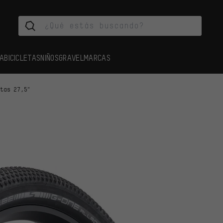
A
BICICLETAS
NIÑOS
GRAVEL
MARCAS
rtas 27,5"