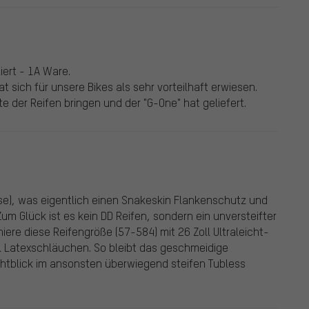
iert - 1A Ware.
 sich für unsere Bikes als sehr vorteilhaft erwiesen.
e der Reifen bringen und der "G-One" hat geliefert.
se), was eigentlich einen Snakeskin Flankenschutz und
m Glück ist es kein DD Reifen, sondern ein unversteifter
iere diese Reifengröße (57-584) mit 26 Zoll Ultraleicht-
ll Latexschläuchen. So bleibt das geschmeidige
ichtblick im ansonsten überwiegend steifen Tubless