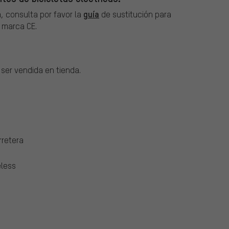
guía
, consulta por favor la
de sustitución para
a marca CE.
 ser vendida en tienda.
rretera
eless