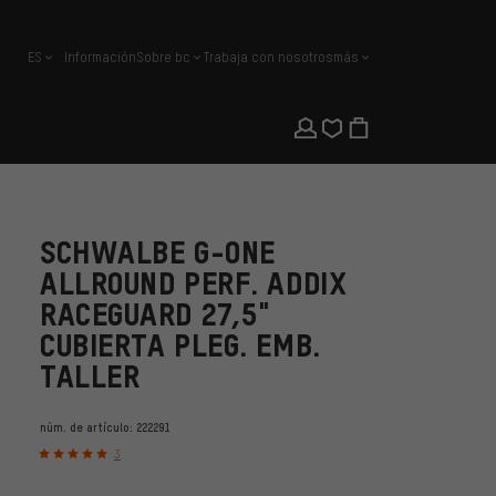
ES
Información
Sobre bc
Trabaja con nosotros
más
español
SCHWALBE G-ONE
ALLROUND PERF. ADDIX
RACEGUARD 27,5"
CUBIERTA PLEG. EMB.
TALLER
núm. de artículo:
222291
3