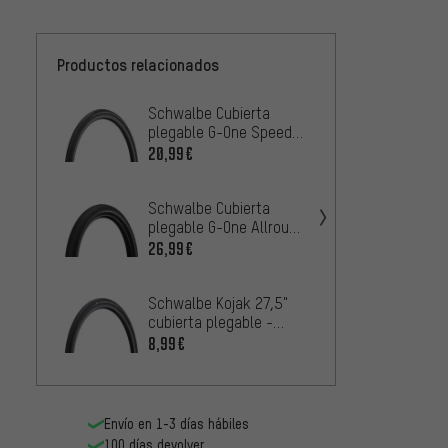
Productos relacionados
Schwalbe Cubierta
Schwa
plegable G-One Speed
Plegab
Performance ADDIX
TL Eas
20,99€
11,99
RaceGuard 27,5"
de tal
Schwalbe Cubierta
Contin
plegable G-One Allround
plegab
Performance ADDIX
ProTec
26,99€
3
DESDE
RaceGuard DD 27,5+
Schwalbe Kojak 27,5"
Contin
cubierta plegable -
plegab
embalaje de taller
ProTec
8,99€
16,99
Bernst
Envío en 1-3 días hábiles
100 días devolver