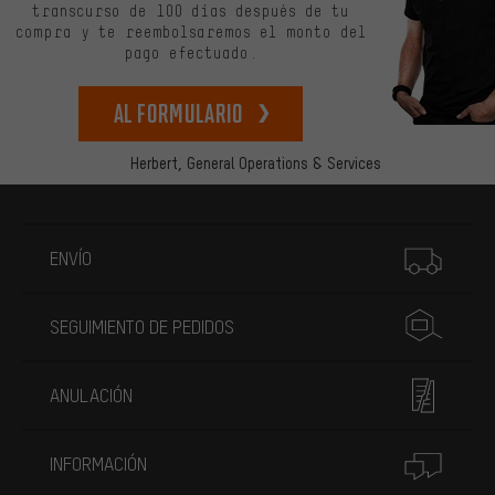
transcurso de 100 días después de tu
compra y te reembolsaremos el monto del
pago efectuado.
Al formulario
Herbert,
General Operations & Services
Más información
ENVÍO
SEGUIMIENTO DE PEDIDOS
ANULACIÓN
INFORMACIÓN