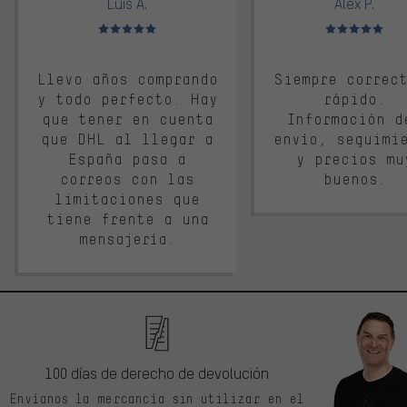
Luis A.
Alex P.
Valoración media: 5 de 5
Valoración media: 
Llevo años comprando
Siempre correc
y todo perfecto. Hay
rápido.
que tener en cuenta
Información d
que DHL al llegar a
envío, seguimi
España pasa a
y precios mu
correos con las
buenos.
limitaciones que
tiene frente a una
mensajería.
100 días de derecho de devolución
Envíanos la mercancía sin utilizar en el