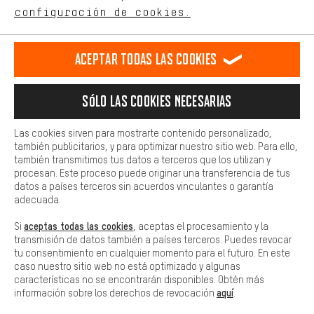
ES
EN
DE
FR
comportamiento de compra.
español
english
Deutsch
français
configuración de cookies.
Más confort
Haga que su experiencia de compra sea más cómoda. Con las
RESCINDIR EL CONTRATO
Comunidad de Aquisgrán
Programa de afiliados
Aceptar todas las cookies
cookies de comodidad, creamos enlaces a plataformas de redes
sociales. Esto nos permite proporcionarle más contenido e
Aviso Legal
Protección de datos
Condiciones Generales
información útiles. Además, tiene la opción de utilizar servicios
Sólo las cookies necesarias
adicionales que le ayudarán a encontrar los productos adecuados.
Plataforma de reportes
Reciclaje de baterias
Por ejemplo, ofrecemos una función de chat para responder a las
preguntas de forma rápida y sencilla.
Configuración de las cookies
Ajusta el contraste
Las cookies sirven para mostrarte contenido personalizado,
también publicitarios, y para optimizar nuestro sitio web. Para ello,
Básica
Todos los precios indicados son en euros e sin MwSt, más
también transmitimos tus datos a terceros que los utilizan y
Las cookies básicas aseguran que puedas usar nuestro sitio web.
procesan. Este proceso puede originar una transferencia de tus
gastos de envío
Estados Unidos
a
.
datos a países terceros sin acuerdos vinculantes o garantía
adecuada.
aceptas todas las cookies
Si
, aceptas el procesamiento y la
transmisión de datos también a países terceros. Puedes revocar
tu consentimiento en cualquier momento para el futuro. En este
caso nuestro sitio web no está optimizado y algunas
características no se encontrarán disponibles. Obtén más
aquí
información sobre los derechos de revocación
.