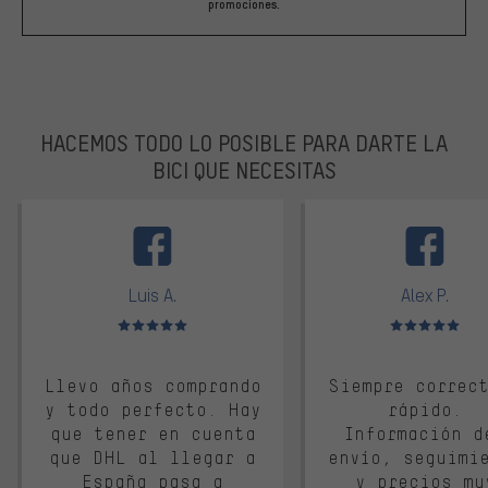
promociones.
HACEMOS TODO LO POSIBLE PARA DARTE LA
BICI QUE NECESITAS
facebook
Luis A.
Alex P.
Valoración media: 5 de 5
Valoración media: 
Llevo años comprando
Siempre correc
y todo perfecto. Hay
rápido.
que tener en cuenta
Información d
que DHL al llegar a
envío, seguimi
España pasa a
y precios mu