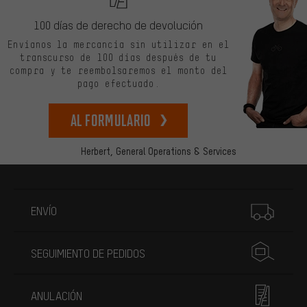
100 días de derecho de devolución
Envíanos la mercancía sin utilizar en el
transcurso de 100 días después de tu
compra y te reembolsaremos el monto del
pago efectuado.
Al formulario
Herbert,
General Operations & Services
Más información
ENVÍO
SEGUIMIENTO DE PEDIDOS
ANULACIÓN