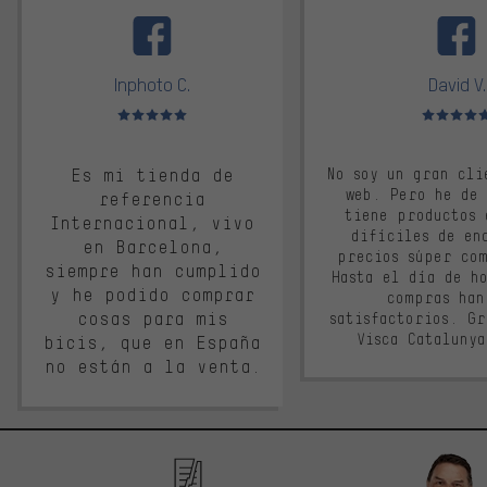
facebook
Inphoto C.
David V.
Valoración media: 5 de 5
Valoración m
Es mi tienda de
No soy un gran cli
web. Pero he de
referencia
tiene productos 
Internacional, vivo
difíciles de en
en Barcelona,
precios súper co
siempre han cumplido
Hasta el día de ho
y he podido comprar
compras han
cosas para mis
satisfactorios. G
Visca Cataluny
bicis, que en España
no están a la venta.