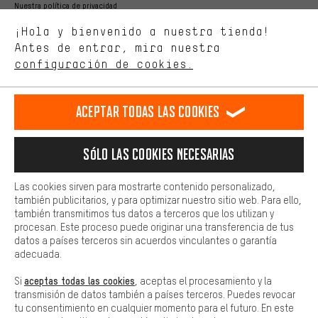
Nuestra política de privacidad
Estamos interesados en lo que buscas y necesitas en nuestra
Idioma"
¡Hola y bienvenido a nuestra tienda!
tienda. Con las cookies de rendimiento, puedes influir en la mejora
de nuestro sitio web y nuestra oferta de la tienda con tu
Antes de entrar, mira nuestra
ES
EN
DE
FR
comportamiento de compra.
español
english
Deutsch
français
configuración de cookies.
Más confort
Haga que su experiencia de compra sea más cómoda. Con las
RESCINDIR EL CONTRATO
Comunidad de Aquisgrán
Programa de afiliados
Aceptar todas las cookies
cookies de comodidad, creamos enlaces a plataformas de redes
sociales. Esto nos permite proporcionarle más contenido e
Aviso Legal
Protección de datos
Condiciones Generales
información útiles. Además, tiene la opción de utilizar servicios
Sólo las cookies necesarias
adicionales que le ayudarán a encontrar los productos adecuados.
Plataforma de reportes
Reciclaje de baterias
Por ejemplo, ofrecemos una función de chat para responder a las
preguntas de forma rápida y sencilla.
Las cookies sirven para mostrarte contenido personalizado,
Configuración de las cookies
Ajusta el contraste
también publicitarios, y para optimizar nuestro sitio web. Para ello,
Básica
también transmitimos tus datos a terceros que los utilizan y
Todos los precios indicados son en euros e sin MwSt, más
Las cookies básicas aseguran que puedas usar nuestro sitio web.
procesan. Este proceso puede originar una transferencia de tus
gastos de envío
Estados Unidos
a
.
datos a países terceros sin acuerdos vinculantes o garantía
adecuada.
aceptas todas las cookies
Si
, aceptas el procesamiento y la
transmisión de datos también a países terceros. Puedes revocar
tu consentimiento en cualquier momento para el futuro. En este