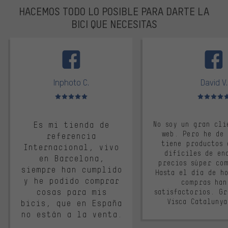
HACEMOS TODO LO POSIBLE PARA DARTE LA
BICI QUE NECESITAS
facebook
Inphoto C.
David V.
Valoración media: 5 de 5
Valoración m
Es mi tienda de
No soy un gran cli
web. Pero he de
referencia
tiene productos 
Internacional, vivo
difíciles de en
en Barcelona,
precios súper co
siempre han cumplido
Hasta el día de ho
y he podido comprar
compras han
cosas para mis
satisfactorios. G
Visca Cataluny
bicis, que en España
no están a la venta.