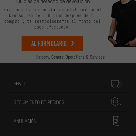
100 días de derecho de devolución
Envíanos la mercancía sin utilizar en el
transcurso de 100 días después de tu
compra y te reembolsaremos el monto del
pago efectuado.
Al formulario
Herbert,
General Operations & Services
Más información
ENVÍO
SEGUIMIENTO DE PEDIDOS
ANULACIÓN