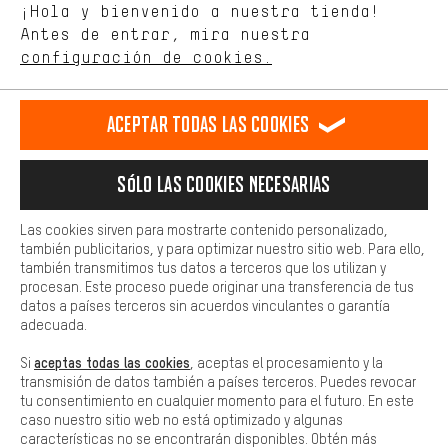
Idioma"
¡Hola y bienvenido a nuestra tienda!
tienda. Con las cookies de rendimiento, puedes influir en la mejora
de nuestro sitio web y nuestra oferta de la tienda con tu
Antes de entrar, mira nuestra
ES
EN
DE
FR
comportamiento de compra.
español
english
Deutsch
français
configuración de cookies.
Más confort
Haga que su experiencia de compra sea más cómoda. Con las
RESCINDIR EL CONTRATO
Comunidad de Aquisgrán
Programa de afiliados
Aceptar todas las cookies
cookies de comodidad, creamos enlaces a plataformas de redes
sociales. Esto nos permite proporcionarle más contenido e
Aviso Legal
Protección de datos
Condiciones Generales
información útiles. Además, tiene la opción de utilizar servicios
Sólo las cookies necesarias
adicionales que le ayudarán a encontrar los productos adecuados.
Plataforma de reportes
Reciclaje de baterias
Por ejemplo, ofrecemos una función de chat para responder a las
preguntas de forma rápida y sencilla.
Las cookies sirven para mostrarte contenido personalizado,
Configuración de las cookies
Ajusta el contraste
también publicitarios, y para optimizar nuestro sitio web. Para ello,
Básica
también transmitimos tus datos a terceros que los utilizan y
Todos los precios indicados son en euros e sin MwSt, más
Las cookies básicas aseguran que puedas usar nuestro sitio web.
procesan. Este proceso puede originar una transferencia de tus
gastos de envío
Estados Unidos
a
.
datos a países terceros sin acuerdos vinculantes o garantía
adecuada.
aceptas todas las cookies
Si
, aceptas el procesamiento y la
transmisión de datos también a países terceros. Puedes revocar
tu consentimiento en cualquier momento para el futuro. En este
caso nuestro sitio web no está optimizado y algunas
características no se encontrarán disponibles. Obtén más