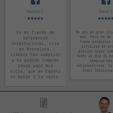
Inphoto C.
David V.
Valoración media: 5 de 5
Valoración m
Es mi tienda de
No soy un gran cli
web. Pero he de
referencia
tiene productos 
Internacional, vivo
difíciles de en
en Barcelona,
precios súper co
siempre han cumplido
Hasta el día de ho
y he podido comprar
compras han
cosas para mis
satisfactorios. G
Visca Cataluny
bicis, que en España
no están a la venta.