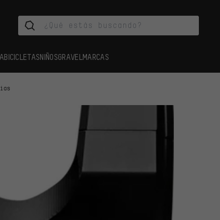
A
BICICLETAS
NIÑOS
GRAVEL
MARCAS
cias