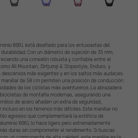
minio 6061 está diseñado para los entusiastas del
durabilidad. Con un diámetro de sujeción de 35 mm,
reciendo una conexión robusta y confiable entre el
s como All Mountain, Dirtjump & Slopestyle, Enduro, y
os descensos más exigentes y en los saltos más audaces.
l manillar de 58 cm permiten una posición de conducción
dades de los ciclistas más aventureros. La abrazadera
as bicicletas de montaña modernas, asegurando una
tornillos de acero añaden un extra de seguridad,
incluso en los terrenos más difíciles. Este manillar no
stilo agresivo que complementará la estética de
e aluminio 6061 lo hace ligero pero extremadamente
más duras sin comprometer el rendimiento. Si buscas
con un componente de alta calidad, este manillar es la