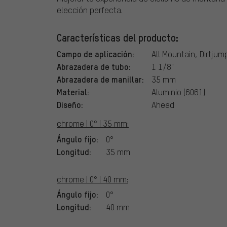
elección perfecta.
Características del producto:
Campo de aplicación:
All Mountain, Dirtjum
Abrazadera de tubo:
1 1/8"
Abrazadera de manillar:
35 mm
Material:
Aluminio (6061)
Diseño:
Ahead
chrome | 0° | 35 mm:
Ángulo fijo:
0°
Longitud:
35 mm
chrome | 0° | 40 mm:
Ángulo fijo:
0°
Longitud:
40 mm