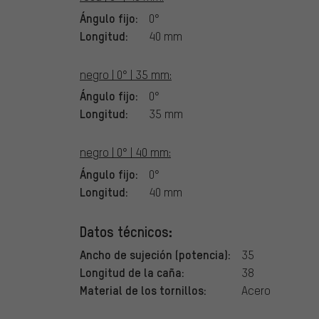
Ángulo fijo:
0°
Longitud:
40 mm
negro | 0° | 35 mm:
Ángulo fijo:
0°
Longitud:
35 mm
negro | 0° | 40 mm:
Ángulo fijo:
0°
Longitud:
40 mm
Datos técnicos:
Ancho de sujeción (potencia):
35
Longitud de la caña:
38
Material de los tornillos:
Acero