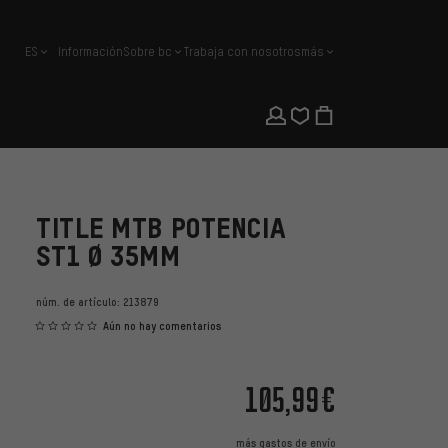
ES
Información
Sobre bc
Trabaja con nosotros
más
español
TITLE MTB POTENCIA
ST1 Ø 35MM
núm. de artículo:
213879
Aún no hay comentarios
105,99€
más
gastos de envío