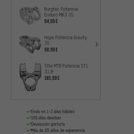
Burgtec Potencia
OAK C
Enduro MK3 35
Potenc
94,99€
108,9
Hope Potencia Gravity
OneUp
35
Poten
98,99€
6
DESDE
Title MTB Potencia ST1
Rentha
31.8
35
105,99€
6
DESDE
Envío en 1-3 días hábiles
100 días devolver
Devolución gratuita
Más de 25 años de experiencia