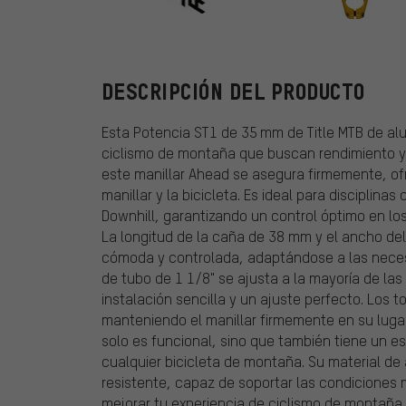
Title MTB
DESCRIPCIÓN DEL PRODUCTO
Esta Potencia ST1 de 35 mm de Title MTB de alu
ciclismo de montaña que buscan rendimiento y 
este manillar Ahead se asegura firmemente, of
manillar y la bicicleta. Es ideal para disciplina
Downhill, garantizando un control óptimo en l
La longitud de la caña de 38 mm y el ancho de
cómoda y controlada, adaptándose a las necesi
de tubo de 1 1/8" se ajusta a la mayoría de l
instalación sencilla y un ajuste perfecto. Los 
manteniendo el manillar firmemente en su lugar 
solo es funcional, sino que también tiene un e
cualquier bicicleta de montaña. Su material d
resistente, capaz de soportar las condiciones 
mejorar tu experiencia de ciclismo de montaña 