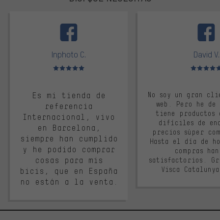
facebook
Inphoto C.
David V.
Valoración media: 5 de 5
Valoración m
Es mi tienda de
No soy un gran cli
web. Pero he de
referencia
tiene productos 
Internacional, vivo
difíciles de en
en Barcelona,
precios súper co
siempre han cumplido
Hasta el día de ho
y he podido comprar
compras han
cosas para mis
satisfactorios. G
Visca Cataluny
bicis, que en España
no están a la venta.