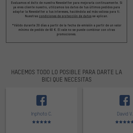
Evaluamos el éxito de nuestra Newsletter para mejorarla continuamente. Si
ya eres cliente nuestro, utilizamos los datos de tus últimos pedidos para
adaptar la Newsletter a tus intereses, haciéndola así más valiosa para ti.
Nuestras
condiciones de protección de datos
se aplican.
*Válido durante 30 días a partir de la fecha de emisión a partir de un valor
mínimo de pedido de 60 €. El vale no se puede combinar con otras
promociones.
HACEMOS TODO LO POSIBLE PARA DARTE LA
BICI QUE NECESITAS
facebook
Inphoto C.
David V.
Valoración media: 5 de 5
Valoración m