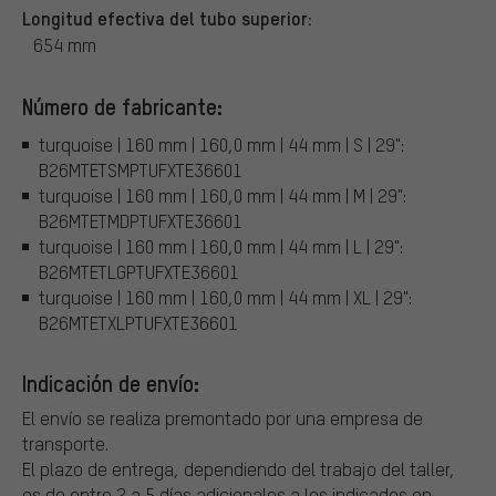
Longitud efectiva del tubo superior:
654 mm
Número de fabricante:
turquoise | 160 mm | 160,0 mm | 44 mm | S | 29":
B26MTETSMPTUFXTE36601
turquoise | 160 mm | 160,0 mm | 44 mm | M | 29":
B26MTETMDPTUFXTE36601
turquoise | 160 mm | 160,0 mm | 44 mm | L | 29":
B26MTETLGPTUFXTE36601
turquoise | 160 mm | 160,0 mm | 44 mm | XL | 29":
B26MTETXLPTUFXTE36601
Indicación de envío:
El envío se realiza premontado por una empresa de
transporte.
El plazo de entrega, dependiendo del trabajo del taller,
es de entre 2 a 5 días adicionales a los indicados en