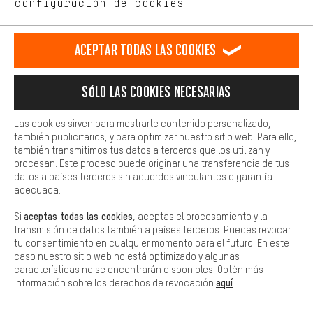
configuración de cookies.
Al formulario
Más confort
Haga que su experiencia de compra sea más cómoda. Con las
Aceptar todas las cookies
cookies de comodidad, creamos enlaces a plataformas de redes
Herbert,
General Operations & Services
sociales. Esto nos permite proporcionarle más contenido e
información útiles. Además, tiene la opción de utilizar servicios
Sólo las cookies necesarias
adicionales que le ayudarán a encontrar los productos adecuados.
Más información
Por ejemplo, ofrecemos una función de chat para responder a las
ENVÍO
preguntas de forma rápida y sencilla.
Las cookies sirven para mostrarte contenido personalizado,
también publicitarios, y para optimizar nuestro sitio web. Para ello,
Básica
también transmitimos tus datos a terceros que los utilizan y
SEGUIMIENTO DE PEDIDOS
Las cookies básicas aseguran que puedas usar nuestro sitio web.
procesan. Este proceso puede originar una transferencia de tus
datos a países terceros sin acuerdos vinculantes o garantía
adecuada.
ANULACIÓN
aceptas todas las cookies
Si
, aceptas el procesamiento y la
transmisión de datos también a países terceros. Puedes revocar
tu consentimiento en cualquier momento para el futuro. En este
INFORMACIÓN
caso nuestro sitio web no está optimizado y algunas
características no se encontrarán disponibles. Obtén más
aquí
información sobre los derechos de revocación
.
PREGUNTAS FRECUENTES