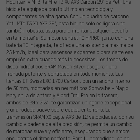
Mountain y MTB, la MTe T3 X0 AXS Carbon 29" de Yeti. Una
bicicleta equipada con lo último en tecnología y
componentes de alta gama. Con un cuadro de carbono
Yeti MTe T3 X0 AXS 29", esta bici no solo es ligera sino
también robusta, lista para enfrentar cualquier desafío
en la montaña. Su motor central TQ HPR60, junto con una
batería TQ integrada, te ofrece una asistencia máxima de
25 km/h, ideal para ascensos exigentes o para darte ese
empujón extra cuando más lo necesitas. Los frenos de
disco hidráulicos SRAM Maven Silver aseguran una
frenada potente y controlada en todo momento. Las
llantas DT Swiss EXC 1700 Carbon, con un ancho interno
de 30 mm, montadas en neumáticos Schwalbe - Magic
Mary en la delantera y Albert Trail Pro en la trasera,
ambos de 29 x 2,5", te garantizan un agarre excepcional
y una rodada suave sobre cualquier terreno. La
transmisión SRAM X0 Eagle AXS de 12 velocidades, con su
cambio y cadena de alta precisión, te permite un cambio
de marchas suave y eficiente, asegurando que siempre
encuentres el ritmo perfecto. Para tu comodidad, se ha