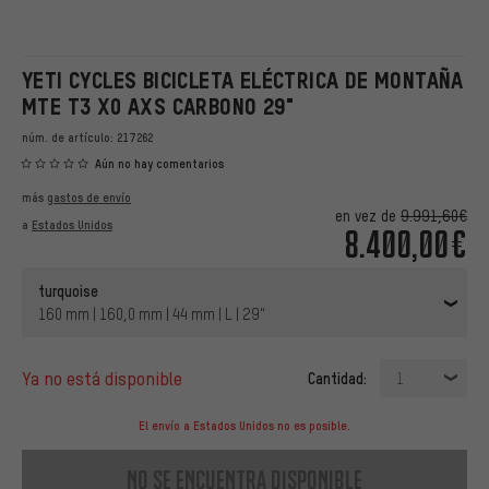
YETI CYCLES BICICLETA ELÉCTRICA DE MONTAÑA
MTE T3 X0 AXS CARBONO 29"
núm. de artículo:
217262
Aún no hay comentarios
más
gastos de envío
en vez de
9.991,60€
a
Estados Unidos
8.400,00€
turquoise
160 mm | 160,0 mm | 44 mm | L | 29"
ya no está disponible
Cantidad:
1
El envío a Estados Unidos no es posible.
no se encuentra disponible