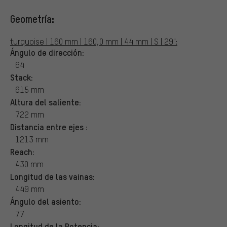
Geometría:
turquoise | 160 mm | 160,0 mm | 44 mm | S | 29":
Ángulo de dirección:
64
Stack:
615 mm
Altura del saliente:
722 mm
Distancia entre ejes :
1213 mm
Reach:
430 mm
Longitud de las vainas:
449 mm
Ángulo del asiento:
77
Longitud de la Potencia: