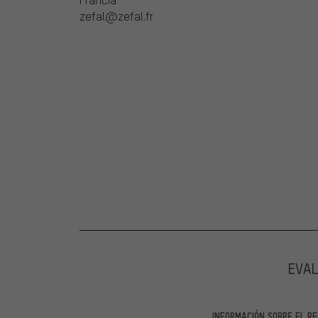
zefal@zefal.fr
EVA
INFORMACIÓN SOBRE EL RE