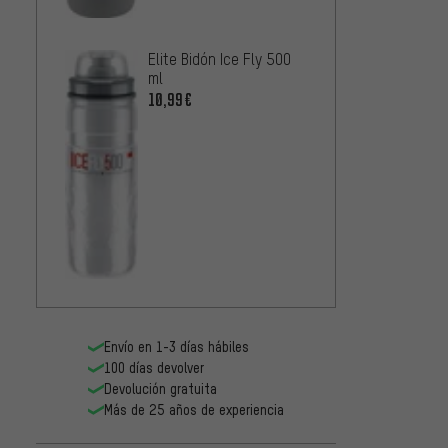
Elite Bidón Ice Fly 500
ml
10,99€
Camel
Chill 
11,99
Envío en 1-3 días hábiles
100 días devolver
Devolución gratuita
Más de 25 años de experiencia