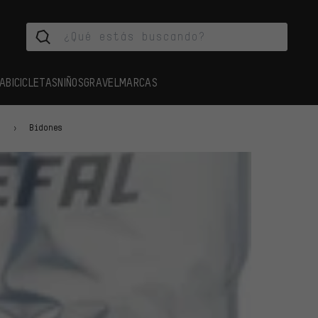
A
BICICLETAS
NIÑOS
GRAVEL
MARCAS
s
Bidones