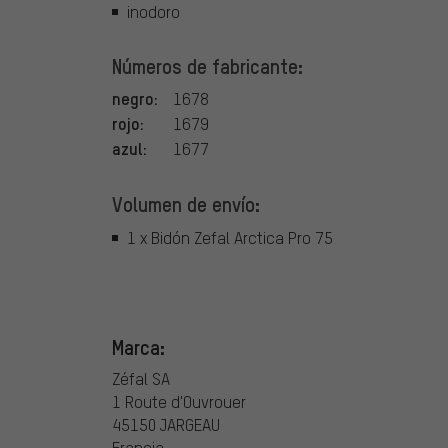
inodoro
Números de fabricante:
negro:
1678
rojo:
1679
azul:
1677
Volumen de envío:
1 x Bidón Zefal Arctica Pro 75
Marca:
Zéfal SA
1 Route d'Ouvrouer
45150 JARGEAU
Francia