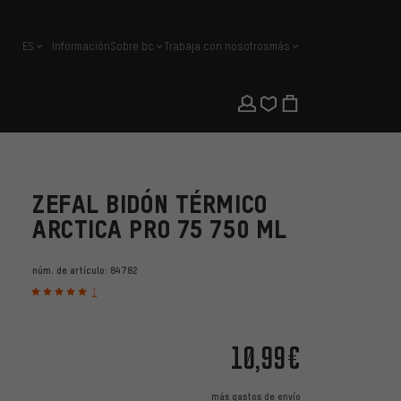
ES
Información
Sobre bc
Trabaja con nosotros
más
español
ZEFAL BIDÓN TÉRMICO
ARCTICA PRO 75 750 ML
núm. de artículo:
84782
1
10,99€
más
gastos de envío