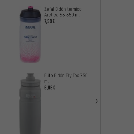
Zefal Bidón térmico
Elite 
Arctica 55 550 ml
950 m
7,99€
5,99€
Elite Bidón Fly Tex 750
ml
6,99€
Elite 
5,99€