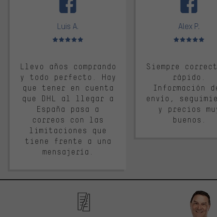
Luis A.
Alex P.
Valoración media: 5 de 5
Valoración media: 
Llevo años comprando
Siempre correc
y todo perfecto. Hay
rápido.
que tener en cuenta
Información d
que DHL al llegar a
envío, seguimi
España pasa a
y precios mu
correos con las
buenos.
limitaciones que
tiene frente a una
mensajería.