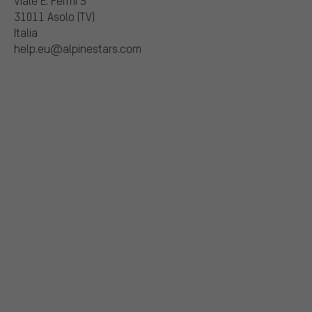
Viale E. Fermi 5
31011 Asolo (TV)
Italia
help.eu@alpinestars.com