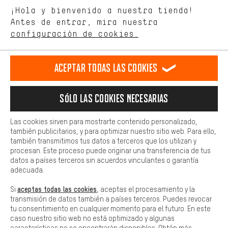
Estamos interesados en lo que buscas y necesitas en nuestra
Idioma"
¡Hola y bienvenido a nuestra tienda!
tienda. Con las cookies de rendimiento, puedes influir en la mejora
de nuestro sitio web y nuestra oferta de la tienda con tu
Antes de entrar, mira nuestra
ES
EN
DE
FR
comportamiento de compra.
español
english
Deutsch
français
configuración de cookies.
Más confort
Haga que su experiencia de compra sea más cómoda. Con las
RESCINDIR EL CONTRATO
Comunidad de Aquisgrán
Programa de afiliados
Aceptar todas las cookies
cookies de comodidad, creamos enlaces a plataformas de redes
sociales. Esto nos permite proporcionarle más contenido e
Aviso Legal
Protección de datos
Condiciones Generales
información útiles. Además, tiene la opción de utilizar servicios
Sólo las cookies necesarias
adicionales que le ayudarán a encontrar los productos adecuados.
Plataforma de reportes
Reciclaje de baterias
Por ejemplo, ofrecemos una función de chat para responder a las
preguntas de forma rápida y sencilla.
Las cookies sirven para mostrarte contenido personalizado,
Configuración de las cookies
Ajusta el contraste
también publicitarios, y para optimizar nuestro sitio web. Para ello,
Básica
también transmitimos tus datos a terceros que los utilizan y
Todos los precios indicados son en euros e sin MwSt, más
Las cookies básicas aseguran que puedas usar nuestro sitio web.
procesan. Este proceso puede originar una transferencia de tus
gastos de envío
Estados Unidos
a
.
datos a países terceros sin acuerdos vinculantes o garantía
adecuada.
aceptas todas las cookies
Si
, aceptas el procesamiento y la
transmisión de datos también a países terceros. Puedes revocar
tu consentimiento en cualquier momento para el futuro. En este
caso nuestro sitio web no está optimizado y algunas
características no se encontrarán disponibles. Obtén más