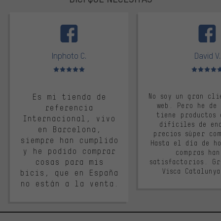
facebook
Inphoto C.
David V.
Valoración media: 5 de 5
Valoración m
Es mi tienda de
No soy un gran cli
web. Pero he de
referencia
tiene productos 
Internacional, vivo
difíciles de en
en Barcelona,
precios súper co
siempre han cumplido
Hasta el día de ho
y he podido comprar
compras han
cosas para mis
satisfactorios. G
Visca Cataluny
bicis, que en España
no están a la venta.