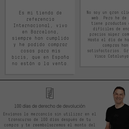
Es mi tienda de
No soy un gran cli
web. Pero he de
referencia
tiene productos 
Internacional, vivo
difíciles de en
en Barcelona,
precios súper co
siempre han cumplido
Hasta el día de ho
y he podido comprar
compras han
cosas para mis
satisfactorios. G
Visca Cataluny
bicis, que en España
no están a la venta.
100 días de derecho de devolución
Envíanos la mercancía sin utilizar en el
transcurso de 100 días después de tu
compra y te reembolsaremos el monto del