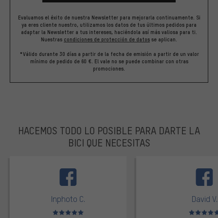
Evaluamos el éxito de nuestra Newsletter para mejorarla continuamente. Si
ya eres cliente nuestro, utilizamos los datos de tus últimos pedidos para
adaptar la Newsletter a tus intereses, haciéndola así más valiosa para ti.
Nuestras
condiciones de protección de datos
se aplican.
*Válido durante 30 días a partir de la fecha de emisión a partir de un valor
mínimo de pedido de 60 €. El vale no se puede combinar con otras
promociones.
HACEMOS TODO LO POSIBLE PARA DARTE LA
BICI QUE NECESITAS
facebook
Inphoto C.
David V.
Valoración media: 5 de 5
Valoración m