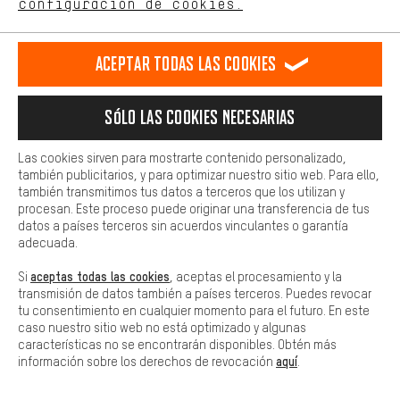
Flat MTB
configuración de cookies.
Más confort
Marca:
Haga que su experiencia de compra sea más cómoda. Con las
Aceptar todas las cookies
cookies de comodidad, creamos enlaces a plataformas de redes
Crankbrothers
sociales. Esto nos permite proporcionarle más contenido e
3100 W Segerstrom Ave
información útiles. Además, tiene la opción de utilizar servicios
Sólo las cookies necesarias
adicionales que le ayudarán a encontrar los productos adecuados.
Santa Ana
Por ejemplo, ofrecemos una función de chat para responder a las
CA 92704
preguntas de forma rápida y sencilla.
Las cookies sirven para mostrarte contenido personalizado,
EEUU
también publicitarios, y para optimizar nuestro sitio web. Para ello,
info@crankbrothers.com
Básica
también transmitimos tus datos a terceros que los utilizan y
Las cookies básicas aseguran que puedas usar nuestro sitio web.
procesan. Este proceso puede originar una transferencia de tus
datos a países terceros sin acuerdos vinculantes o garantía
Distributeur:
adecuada.
Cosmic Sports GmbH
aceptas todas las cookies
Si
, aceptas el procesamiento y la
Leyher Straße 47
transmisión de datos también a países terceros. Puedes revocar
90763 Fürth
tu consentimiento en cualquier momento para el futuro. En este
Alemania
caso nuestro sitio web no está optimizado y algunas
info@cosmicsports.de
características no se encontrarán disponibles. Obtén más
aquí
información sobre los derechos de revocación
.
Productos relacionados