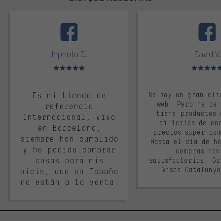
facebook
Inphoto C.
David V.
Valoración media: 5 de 5
Valoración m
Es mi tienda de
No soy un gran cli
web. Pero he de
referencia
tiene productos 
Internacional, vivo
difíciles de en
en Barcelona,
precios súper co
siempre han cumplido
Hasta el día de ho
y he podido comprar
compras han
cosas para mis
satisfactorios. G
Visca Cataluny
bicis, que en España
no están a la venta.