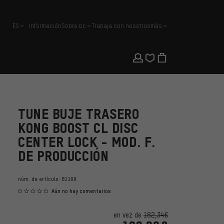
ES
Información
Sobre bc
Trabaja con nosotros
más
español
TUNE BUJE TRASERO
KONG BOOST CL DISC
CENTER LOCK - MOD. F.
DE PRODUCCIÓN
núm. de artículo:
81109
Aún no hay comentarios
en vez de
182,34€