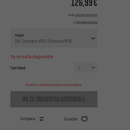
126,99€
más
gastos de envío
a
Estados Unidos
negro
28 | Shimano MTB | Shimano MTB
ya no está disponible
Cantidad:
1
El envío a Estados Unidos no es posible.
no se encuentra disponible
Compara
Guardar