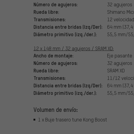
Número de agujeros:
32 agujeros
Rueda libre:
Shimano Micr
Transmisiones:
12 velocida
Distancia entre bridas (Izq/Der):
64 mm (37,
Diámetro primitivo (izq./der.):
55,5 mm/55
12 x 148 mm / 32 agujeros / SRAM XD:
Ancho de montaje:
Eje pasante
Número de agujeros:
32 agujeros
Rueda libre:
SRAM XD
Transmisiones:
11/12 veloc
Distancia entre bridas (Izq/Der):
64 mm (37,
Diámetro primitivo (izq./der.):
55,5 mm/55
Volumen de envío:
1 x Buje trasero tune Kong Boost