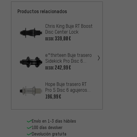
Productos relacionados
Chris King Buje RT Boost
tune B
Disc Center Lock
Boost 
339,00€
195,9
DESDE
e*thirteen Buje trasero
Sidekick Pro Disc 6
agujeros Boost
242,99€
DESDE
Hope Buje trasero RT
Pro 5 Disc 6 agujeros
Boost
196,99€
Envío en 1-3 días hábiles
100 días devolver
Devolución gratuita